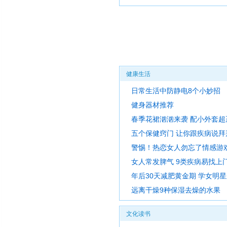
健康生活
日常生活中防静电8个小妙招
健身器材推荐
春季花裙汹汹来袭 配小外套超
五个保健窍门 让你跟疾病说拜
警惕！热恋女人勿忘了情感游
女人常发脾气 9类疾病易找上
年后30天减肥黄金期 学女明
远离干燥9种保湿去燥的水果
文化读书