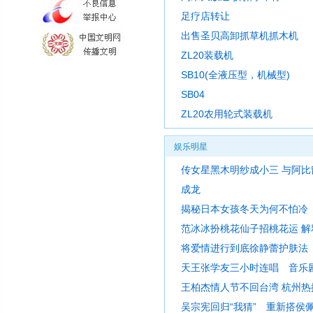
足疗店转让
出售圣贝高卸抓草机抓木机
ZL20装载机
SB10(全液压型，机械型)
SB04
ZL20农用轮式装载机
娱乐明星
传女星黑木明纱成小三 与阿
成龙
揭秘日本女孩冬天为何不怕冷
范冰冰扮桃花仙子招桃花运 解
将爱情进行到底徐静蕾护肤法
天王张学友三小时连唱 音乐
王柏杰情人节不回台湾 杭州热
吴宗宪回归“我猜” 重新搭侯