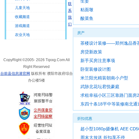
生姜
联
儿童天地
粘面墩
系
收藏频道
我
酸菜鱼
们
游戏频道
房产
农业天地
茶楼设计装修——郑州逸品香
RSS订阅
房贷新政策
CopyRight ©2005-
2026 Tqxxg.Com All
新手买房注意事项
Right Reserved
卧室装修设计图
台前县信息港官网
版权所有 濮阳市政府综合
米兰阳光精装朝南小户型
办公楼5楼
武陟北花坛君悦豪庭
求租幸福小区三区靠路门面房20
东四十条18平中等装修南北通
折扣优惠
超小型1080p摄像机 AEE C
周末大放送 折扣享不停