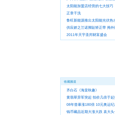
太阳能加盟店经营的七大技巧
正章干洗
鲁旺新能源推出太阳能光伏热水
供应娇之兰诺脚趾矫正带 拇外翻
2011年天宇圣邦财富盛会
收藏频道
齐白石《海棠秋趣》
黄翡翠异军突起 拍价几倍于起
08年曾暴涨180倍 10元奥运
钱币藏品近期大涨大跌 袁大头