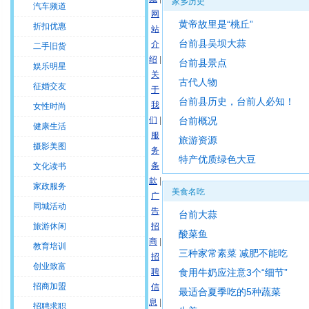
家乡历史
汽车频道
网
黄帝故里是“桃丘”
折扣优惠
站
台前县吴坝大蒜
介
二手旧货
绍
|
台前县景点
娱乐明星
关
古代人物
征婚交友
于
台前县历史，台前人必知！
我
女性时尚
们
|
台前概况
健康生活
服
旅游资源
摄影美图
务
特产优质绿色大豆
条
文化读书
款
|
家政服务
美食名吃
广
同城活动
告
台前大蒜
旅游休闲
招
酸菜鱼
商
|
教育培训
三种家常素菜 减肥不能吃
招
创业致富
聘
食用牛奶应注意3个“细节”
招商加盟
信
最适合夏季吃的5种蔬菜
息
|
招聘求职