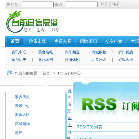
用户名：
密码：
首页
跳蚤市场
房屋交易
招聘求职
交友征婚
生
资讯中心
美食名吃
汽车频道
商城购物
折扣优惠
家乡历史
文化读书
旅游休闲
儿童乐园
游戏天地
您当前的位置：
首页
>
RSS订阅中心
RSS内容列表
设
家乡历史
为
首
资讯中心
页
|
美食名吃
加
商城购物
为
RSS订阅列表
收
房产
藏
|