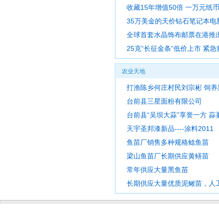
收藏15年增值50倍 一万元纸
35万美金的天价钻石笔记本电
全球首套水晶饰布邮票在港推
25克“长征金条”低价上市 紧急
农业天地
打渔陈乡何庄村民刘宗彬 饲养
台前县三星面粉有限公司
台前县“吴坝大蒜”享誉一方 
天宇圣邦漆新品----涂料2011
鱼苗厂销售多种规格鲶鱼苗
梁山鱼苗厂长期供应黄鳝苗
常年供应大量黑鱼苗
长期供应大量优质泥鳅苗，人