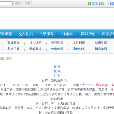
新手上路
找
招聘求职
交友征婚
生活服务
优惠券
同城活动
商家店
商城购物
折扣优惠
娱乐明星
女性时尚
健康生活
儿童乐园
游戏天地
收藏频道
家政服务
招商加盟
连载
正文
转 发
收 藏
打 印
台前：雏凤清声（一）
2011-11-18 22:11:19 来源： 作者：
永不言弃
字体：
大
中
小
网友评论
0
北门户，西连中原经济区，东接环渤海经济圈，是河南省距离天津港、青岛港、连
九沿线经济开发带的隆起地区，是河南省乃至中原经济区衔接、融入环渤海开放地区的
台前印象
关于台前，有一个美丽的传说。
凤凰栖息。凤凰是吉祥鸟，给人们带来了安康和幸福。临近的人民安居乐业，生活无
村，而台前县也因此得名。