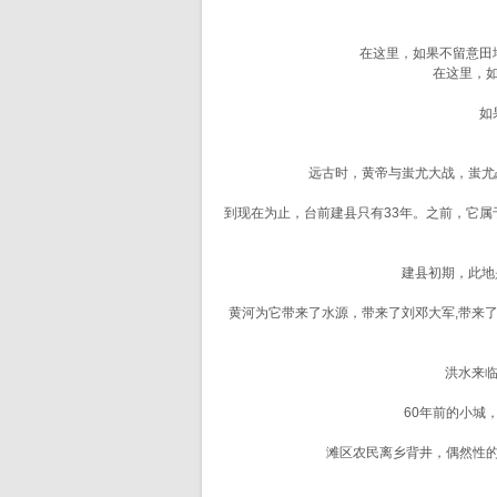
在这里，如果不留意田
在这里，
如
远古时，黄帝与蚩尤大战，蚩尤
到现在为止，台前建县只有33年。之前，它属于
建县初期，此地
黄河为它带来了水源，带来了刘邓大军,带来
洪水来临
60年前的小城
滩区农民离乡背井，偶然性