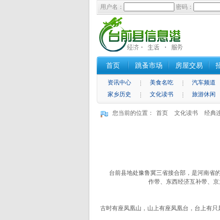
用户名：
密码：
首页
跳蚤市场
房屋交易
资讯中心
美食名吃
汽车频道
家乡历史
文化读书
旅游休闲
您当前的位置：
首页
文化读书
经典
台前县地处豫鲁冀三省接合部，是河南省的东
作带、东西经济互补带、京
古时有座凤凰山，山上有座凤凰台，台上有只