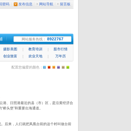
回密码
发布信息
网站导航
留言板
铺
8922767
网站服务热线：
摄影美图
教育培训
股市行情
创业致富
农业天地
万年历
配置您偏爱的颜色：
条
云港、日照港最近的县（市）区，是沿黄经济合
“桥头堡”和重要出海通道。
忧。后来，人们就把凤凰台前的这个村叫做台前