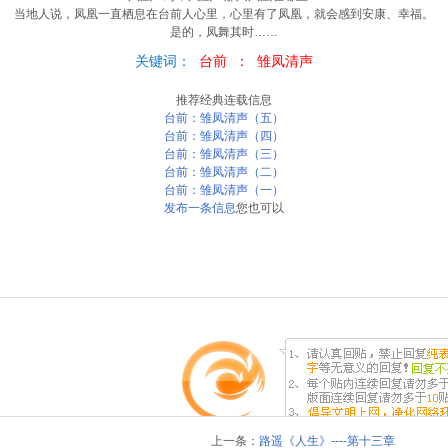
当地人说，凤凰一直栖息在台前人心里，心里有了凤凰，就会感到安康、幸福。
是的，凤舞其时……
关键词：
台前
：
雏凤清声
推荐经典连载信息
台前：雏凤清声（五）
台前：雏凤清声（四）
台前：雏凤清声（三）
台前：雏凤清声（二）
台前：雏凤清声（一）
发布一条信息
您也可以
上一条：
路遥《人生》----第十三章