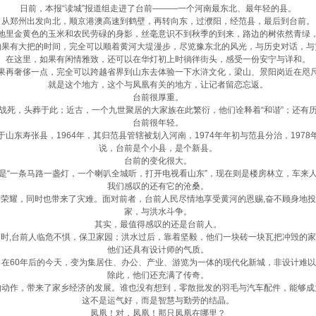
日前，本报“读城”报道组走进了台前———一个河南最东北、最年轻的县。
从郑州出发向北，顺京港澳高速到鹤壁，再转向东，过濮阳，经范县，最后到台前。
地里金黄色的玉米和农民劳碌的身影，丝毫意识不到秋季的到来，路边的树依然青绿
如果有大把的时间，完全可以顺着黄河大堤漫步，尽览豫东北的风光，与历史对话，与
在这里，如果有闲情雅致，还可以在华灯初上时徜徉街头，感受一份安宁与详和。
果再奢侈一点，完全可以跨越省界到山东去体验一下水浒文化，梁山、景阳岗近在咫
就是这个地方，这个与凤凰有关的地方，让记者留恋忘返。
台前很厚重。
战死，头葬于此；近古，一个九世聚居的大家族在此繁衍，他们诠释着“和谐”；还有
台前很年轻。
山东寿张县，1964年，其归范县管辖被划入河南，1974年年初与范县分治，197
说，台前是个小县，是个新县。
台前的变化很大。
是“一条马路一盏灯，一个喇叭全城听，打开电视看山东”，现在则是楼房林立，车来
我们感叹的还有它的沧桑。
了荣耀，同时也带来了灾难。面对前者，台前人民尽情地享受黄河的恩赐,奋不顾身地投
家，与洪水斗争。
其实，最值得感叹的还是台前人。
时,台前人临危不惧，保卫家园；洪水过后，靠着坚毅，他们一块砖一块瓦把冲毁的
他们还具有设计师的气质。
，在60年后的今天，变为集居住、办公、产业、游览为一体的现代化新城，非设计难
除此，他们还充满了传奇。
的动作，带来了家乡经济的发展。谁也没有想到，零散批发的羽毛与汽车配件，能够成
这不是运气好，而是智慧与勤劳的结晶。
凤凰！对，凤凰！那只凤凰在哪里？