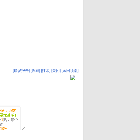
[错误报告]
[收藏]
[打印]
[关闭]
[返回顶部]