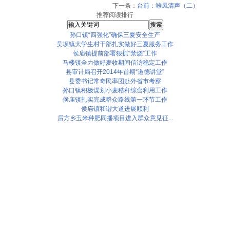
下一条：
台前：雏凤清声（二）
推荐阅读排行
孙口镇“四强化”确保三夏安全生产
吴坝镇大学生村干部扎实做好三夏服务工作
侯庙镇提前部署狠抓“禁烧”工作
马楼镇全力做好麦收期间信访稳定工作
县审计局召开2014年首期“道德讲堂”
县委书记常奇民率团赴外省市考察
孙口镇积极谋划小麦秸秆综合利用工作
侯庙镇扎实完成群众路线第一环节工作
侯庙镇和谐大道进展顺利
后方乡玉米种肥同播项目进入群众意见征...