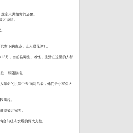
，丝毫未见枯黄的迹象。
黄河谈情。
尺。
历代留下的古迹，让人眼花缭乱。
8年12月，台前县诞生。难怪，生活在这里的人都
人往、熙熙攘攘。
入革命的洪流中去,面对后者，他们舍小家保大
家园建起。
以做得如此完美。
为台前经济发展的两大支柱。