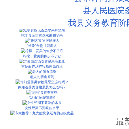
最适合夏季吃的5种蔬菜
县人民医院
电脑族等7类人夏天该补维生素
我县义务教育阶段
盘点夏季常吃家常菜的有毒搭配
吃零食应该首选水果和坚果
“难吃”食物很能养人
柠檬，爱美的你少不了它
方便面连汤吃容易患高血压
老人的膳食原则
你知道薯类食物最忌怎么吃吗？
“刮油”食物有哪些
女性经期不要吃的水果
专家推荐：九大能抗衰延寿的超级食品
最
7大危险食物 寿司鸡蛋最凶猛