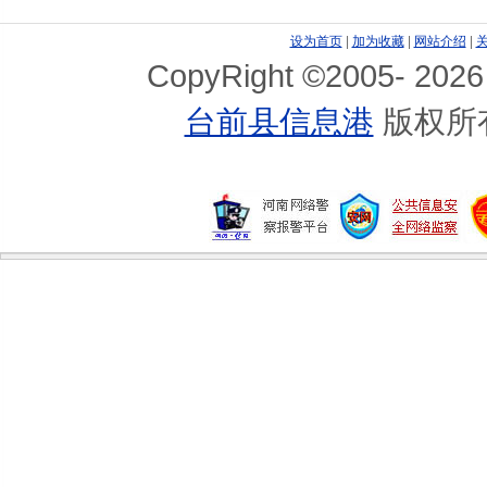
解决“春困”的最佳食品排行榜
设为首页
|
加为收藏
|
网站介绍
|
CopyRight ©2005-
2026
初夏补水大战 怎么喝水是学问
台前县信息港
版权所
春夏交替 抗老低温健康吃法
蔬果的表皮是养分合成“基地”
蒜吃多了会伤眼
三种家常素菜 减肥不能吃