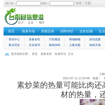
用户名：
密码：
首页
跳蚤市场
房屋交易
招聘求职
交友征婚
生
资讯中心
美食名吃
汽车频道
商城购物
折扣优惠
家乡历史
文化读书
旅游休闲
儿童乐园
游戏天地
您当前的位置：
首页
美食名吃
饮食常识
正文
三种
2012-07-11 11:03:48 来源：
素炒菜的热量可能比肉还高
材的热量，