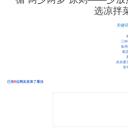
选凉拌
关键
三种
食用
最
炎炎夏
发
已有
0
位网友发表了看法
三种家常素菜 减肥不能吃