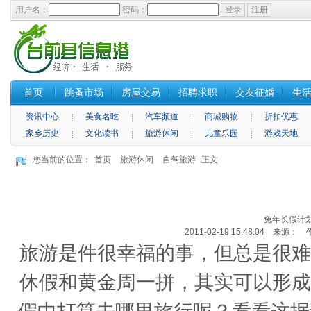
用户名：
密码：
首页
跳蚤市场
房屋交易
招聘求职
交友征婚
生
资讯中心
美食名吃
汽车频道
商城购物
折扣优惠
家乡历史
文化读书
旅游休闲
儿童乐园
游戏天地
您当前的位置：
首页
旅游休闲
自驾旅游
正文
兔年长假计划
2011-02-19 15:48:04 来源：
旅游是件很幸福的事，但总是很难
休假和黄金周一拼，其实可以形成