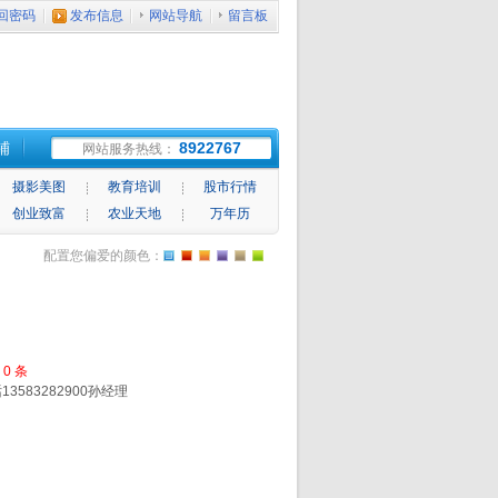
回密码
发布信息
网站导航
留言板
铺
8922767
网站服务热线：
摄影美图
教育培训
股市行情
创业致富
农业天地
万年历
配置您偏爱的颜色：
论
0
条
83282900孙经理