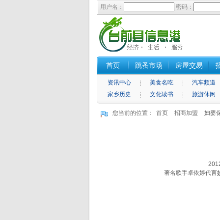
用户名：
密码：
首页
跳蚤市场
房屋交易
资讯中心
美食名吃
汽车频道
家乡历史
文化读书
旅游休闲
您当前的位置：
首页
招商加盟
妇婴
201
著名歌手卓依婷代言妙