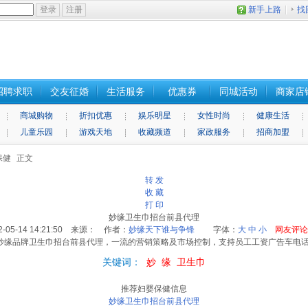
新手上路
找
招聘求职
交友征婚
生活服务
优惠券
同城活动
商家店
商城购物
折扣优惠
娱乐明星
女性时尚
健康生活
儿童乐园
游戏天地
收藏频道
家政服务
招商加盟
保健
正文
转 发
收 藏
打 印
妙缘卫生巾招台前县代理
2-05-14 14:21:50 来源： 作者：
妙缘天下谁与争锋
字体：
大
中
小
网友评
缘品牌卫生巾招台前县代理，一流的营销策略及市场控制，支持员工工资广告车电话135
关键词：
妙
缘
卫生巾
推荐妇婴保健信息
妙缘卫生巾招台前县代理