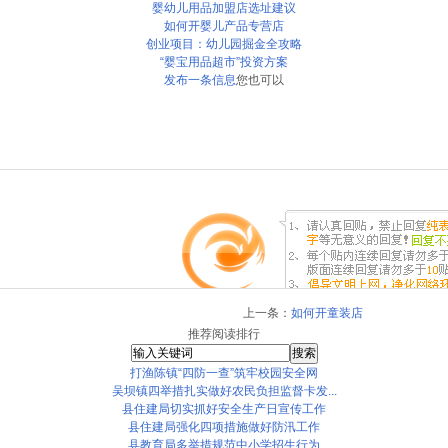
婴幼儿用品加盟店选址建议
如何开婴儿产品专营店
创业项目：幼儿园掘金全攻略
“婴宝用品超市”投资方案
发布一条信息
您也可以
上一条：
如何开童装店
推荐阅读排行
打渔陈镇“四防一查”筑牢校园安全网
吴坝镇四举措扎实做好农民负担监督卡发...
县住建局切实抓好安全生产日宣传工作
县住建局强化四项措施做好防汛工作
县教育局多举措规范中小学招生行为