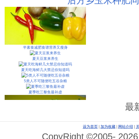
后方乡玉米种肥同
半素食减肥食谱营养又瘦身
夏天豆浆来养生
夏天吃海鲜几大禁忌你知道吗
5类人不可随便吃五谷杂粮
夏季吃三黎鱼最补虚
最
设为首页
|
加为收藏
|
网站介绍
|
CopyRight ©2005-
2026