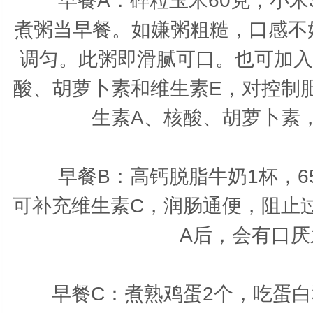
早餐A：
碎粒玉米60克，小米
煮粥当早餐。如嫌粥粗糙，口感不
调匀。此粥即滑腻可口。也可加入
酸、胡萝卜素和维生素E，对控制
生素A、核酸、胡萝卜素
早餐B：
高钙脱脂牛奶1杯，6
可补充维生素C，润肠通便，阻止
A后，会有口
早餐C：
煮熟鸡蛋2个，吃蛋白