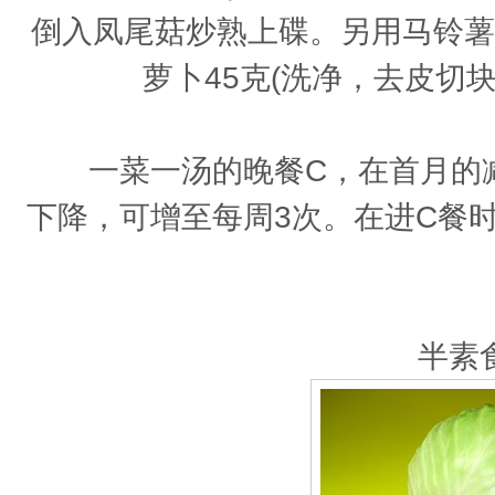
倒入凤尾菇炒熟上碟。另用马铃薯(
萝卜45克(洗净，去皮切
一菜一汤的晚餐C，在首月的减
下降，可增至每周3次。在进C餐
半素