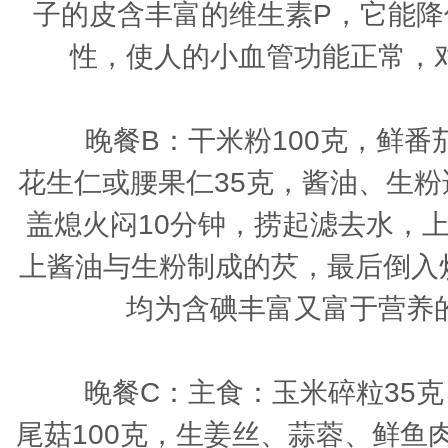
子的皮含丰富的维生素P，它能
性，使人的小血管功能正常，
晚餐B：
干米粉100克，鲜番茄
花生仁或腰果仁35克，酱油、生
盖熄火闷10分钟，捞起滤去水，
上酱油与生粉制成的芡，最后倒入
均为含碘丰富又富于营养
晚餐C：
主食：玉米碎粒35
尾菇100克，生姜丝、蒜蓉、鲜鱼