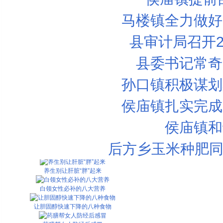
马楼镇全力做好
县审计局召开2
县委书记常奇
6款养颜蔬菜 让你越吃越美丽
孙口镇积极谋划
黄瓜保健食谱
女人补血必知的10个重点
侯庙镇扎实完成
葡萄汁战胜橙汁
侯庙镇和
女人补血必知的10个重点
后方乡玉米种肥同
哪些黑色食品最有营养
养生别让肝脏“胖”起来
白领女性必补的八大营养
让胆固醇快速下降的八种食物