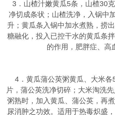
3．山楂汁嫩黄瓜5条，山楂30
净切成条状；山楂洗净，入锅中加水
升；黄瓜条入锅中加水煮熟，捞出
糖融化，投入已控干水的黄瓜条拌
的作用，肥胖症、高
4．黄瓜蒲公英粥黄瓜、大米各5
片，蒲公英洗净切碎；大米淘洗先
粥熟时，加入黄瓜、蒲公英，再煮
尿消肿之功效。适用于热毒炽盛，