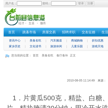
用户名：
密码：
首页
跳蚤市场
房屋交易
招聘求职
交友征婚
生
资讯中心
美食名吃
汽车频道
商城购物
折扣优惠
家乡历史
文化读书
旅游休闲
儿童乐园
游戏天地
您当前的位置：
首页
美食名吃
食疗食补
正文
2010-08-05 11:14:49 来
1．片黄瓜500克，精盐、白糖