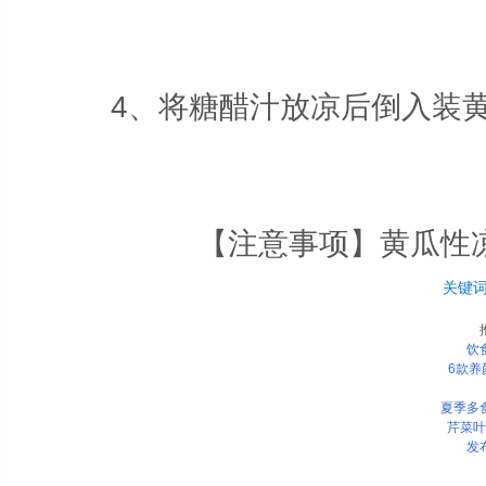
4、将糖醋汁放凉后倒入装黄
【注意事项】黄瓜性
关键
饮
6款养
夏季多
芹菜叶
发