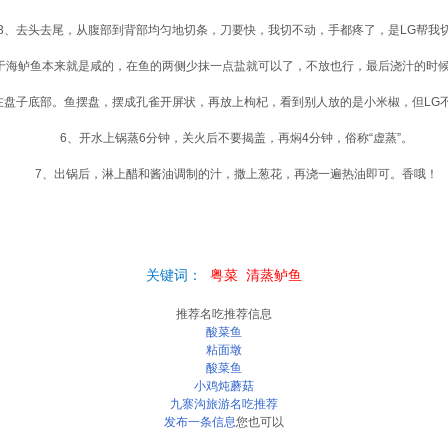
去头去尾，从腹部到背部均匀地切条，刀要快，我切不动，手都疼了，是LG帮我
海鲈鱼本来就是咸的，在鱼的两侧少抹一点盐就可以了，不放也行，最后浇汁的时候
子底部。鱼摆盘，摆成孔雀开屏状，再放上枸杞，看到别人放的是小米椒，但LG
6、开水上锅蒸6分钟，关火后不要揭盖，再焖4分钟，俗称“虚蒸”。
7、出锅后，淋上醋和酱油调制的汁，撒上葱花，再浇一遍热油即可。香哦！
关键词：
粤菜
清蒸鲈鱼
推荐名吃推荐信息
酸菜鱼
粘面墩
酸菜鱼
小鸡炖蘑菇
九寨沟旅游名吃推荐
发布一条信息
您也可以