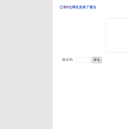
已有
0
位网友发表了看法
酸菜鱼
小鸡炖蘑菇
正宗羊汤绘面，十年老店丁桥单县羊汤
咸肉蒸豆腐
验证码:
重庆江湖菜：跳水鱼片
[新疆菜]新疆大盘鸡
[粤菜]清蒸鲈鱼
干锅田鸡
烧烤小谈
四珍小白菜
叉烧野鸡