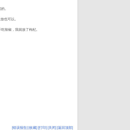
切的。
放也可以。
不吃辣椒，我就放了枸杞。
[错误报告]
[收藏]
[打印]
[关闭]
[返回顶部]