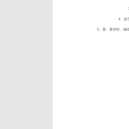
3、
4、由于
5、葱、姜切丝，铺在盘
粘面墩