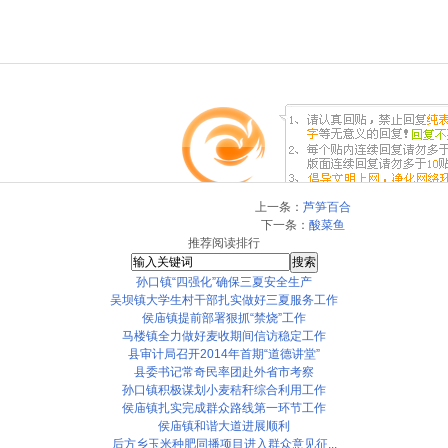
上一条：
芦笋百合
下一条：
酸菜鱼
推荐阅读排行
孙口镇“四强化”确保三夏安全生产
吴坝镇大学生村干部扎实做好三夏服务工作
侯庙镇提前部署狠抓“禁烧”工作
马楼镇全力做好麦收期间信访稳定工作
县审计局召开2014年首期“道德讲堂”
县委书记常奇民率团赴外省市考察
孙口镇积极谋划小麦秸秆综合利用工作
侯庙镇扎实完成群众路线第一环节工作
侯庙镇和谐大道进展顺利
后方乡玉米种肥同播项目进入群众意见征...