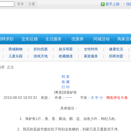
新手上路
找
招聘求职
交友征婚
生活服务
优惠券
同城活动
商家店
商城购物
折扣优惠
娱乐明星
女性时尚
健康生活
儿童乐园
游戏天地
收藏频道
家政服务
招商加盟
推荐
正文
转 发
收 藏
打 印
[粤菜]清蒸鲈鱼
2010-08-02 18:03:32 来源： 作者：
一一
字体：
大
中
小
网友评论
0
条
具体做法：
1、海鲈鱼1斤，葱、姜、酱油、醋、盐、油各少许，枸杞几粒。
2、我买的是超市拨好肚子和刮去鱼鳞的，到家只是又重新洗干净。