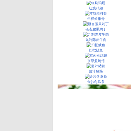
红烧鸡翅
年糕烩排骨
银杏腰果鸡丁
九制陈皮牛肉
扫把鱿鱼
京葱煮鸡翅
酱汁猪蹄
金沙冬瓜条