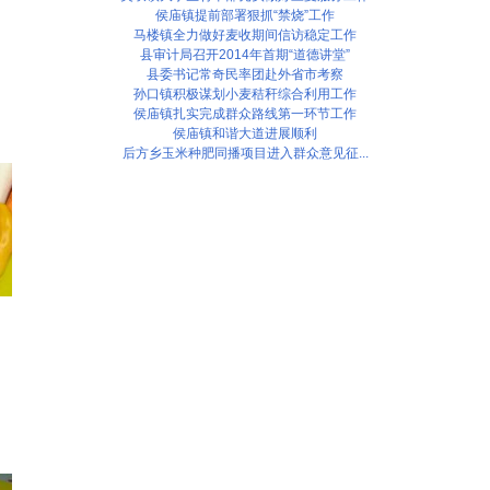
侯庙镇提前部署狠抓“禁烧”工作
马楼镇全力做好麦收期间信访稳定工作
县审计局召开2014年首期“道德讲堂”
县委书记常奇民率团赴外省市考察
孙口镇积极谋划小麦秸秆综合利用工作
侯庙镇扎实完成群众路线第一环节工作
侯庙镇和谐大道进展顺利
后方乡玉米种肥同播项目进入群众意见征...