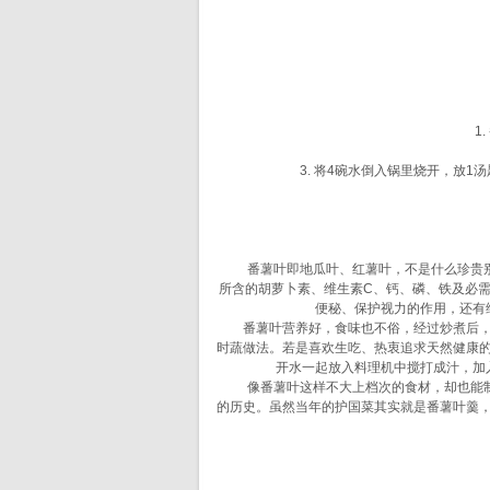
1. 
3. 将4碗水倒入锅里烧开，放1
番薯叶即地瓜叶、红薯叶，不是什么珍贵别致
所含的胡萝卜素、维生素C、钙、磷、铁及必
便秘、保护视力的作用，还有
番薯叶营养好，食味也不俗，经过炒煮后，柔
时蔬做法。若是喜欢生吃、热衷追求天然健康
开水一起放入料理机中搅打成汁，加
像番薯叶这样不大上档次的食材，却也能制出
的历史。虽然当年的护国菜其实就是番薯叶羹，