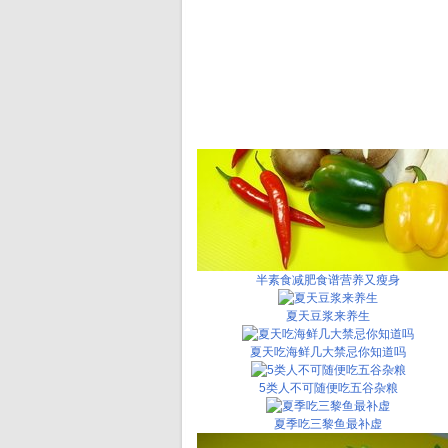
半素食减肥食谱营养又瘦身
夏天豆浆来养生
夏天吃海鲜几大禁忌你知道吗
5类人不可随便吃五谷杂粮
夏季吃三黎鱼最补虚