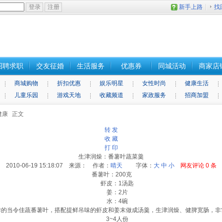
新手上路
找
招聘求职
交友征婚
生活服务
优惠券
同城活动
商家店
商城购物
折扣优惠
娱乐明星
女性时尚
健康生活
儿童乐园
游戏天地
收藏频道
家政服务
招商加盟
健康
正文
转 发
收 藏
打 印
生津润燥：番薯叶蔬菜羹
2010-06-19 15:18:07 来源： 作者：
晴天
字体：
大
中
小
网友评论
0
条
番薯叶：200克
虾皮：1汤匙
姜：2片
水：4碗
当令佳蔬番薯叶，搭配提鲜吊味的虾皮和姜末做成汤羹，生津润燥、健脾宽肠，非
3~4人份