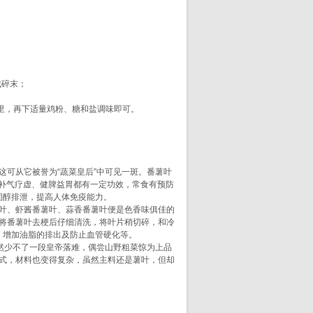
成碎末；
里，再下适量鸡粉、糖和盐调味即可。
可从它被誉为“蔬菜皇后”中可见一斑。番薯叶
补气疗虚、健脾益胃都有一定功效，常食有预防
固醇排泄，提高人体免疫能力。
叶、虾酱番薯叶、蒜香番薯叶便是色香味俱佳的
将番薯叶去梗后仔细清洗，将叶片稍切碎，和冷
、增加油脂的排出及防止血管硬化等。
然少不了一段皇帝落难，偶尝山野粗菜惊为上品
菜式，材料也变得复杂，虽然主料还是薯叶，但却