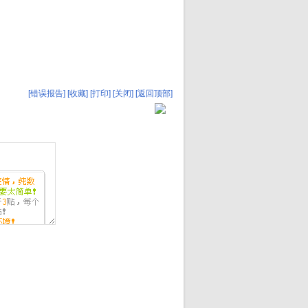
[错误报告]
[收藏]
[打印]
[关闭]
[返回顶部]