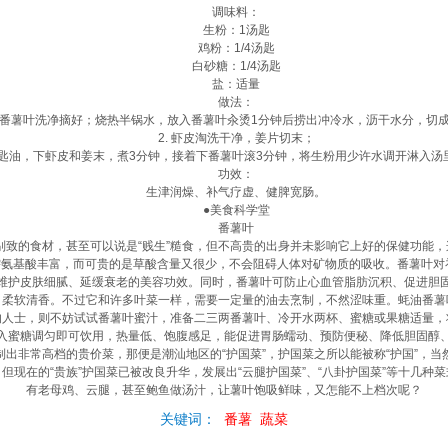
调味料：
生粉：1汤匙
鸡粉：1/4汤匙
白砂糖：1/4汤匙
盐：适量
做法：
番薯叶洗净摘好；烧热半锅水，放入番薯叶汆烫1分钟后捞出冲冷水，沥干水分，切
2. 虾皮淘洗干净，姜片切末；
汤匙油，下虾皮和姜末，煮3分钟，接着下番薯叶滚3分钟，将生粉用少许水调开淋入汤
功效：
生津润燥、补气疗虚、健脾宽肠。
●美食科学堂
番薯叶
的食材，甚至可以说是“贱生”糙食，但不高贵的出身并未影响它上好的保健功能，这
需氨基酸丰富，而可贵的是草酸含量又很少，不会阻碍人体对矿物质的吸收。番薯叶对
维护皮肤细腻、延缓衰老的美容功效。同时，番薯叶可防止心血管脂肪沉积、促进胆
软清香。不过它和许多叶菜一样，需要一定量的油去烹制，不然涩味重。蚝油番薯
的人士，则不妨试试番薯叶蜜汁，准备二三两番薯叶、冷开水两杯、蜜糖或果糖适量，
入蜜糖调匀即可饮用，热量低、饱腹感足，能促进胃肠蠕动、预防便秘、降低胆固醇
非常高档的贵价菜，那便是潮汕地区的“护国菜”，护国菜之所以能被称“护国”，当
但现在的“贵族”护国菜已被改良升华，发展出“云腿护国菜”、“八卦护国菜”等十几种
有老母鸡、云腿，甚至鲍鱼做汤汁，让薯叶饱吸鲜味，又怎能不上档次呢？
关键词：
番薯
蔬菜