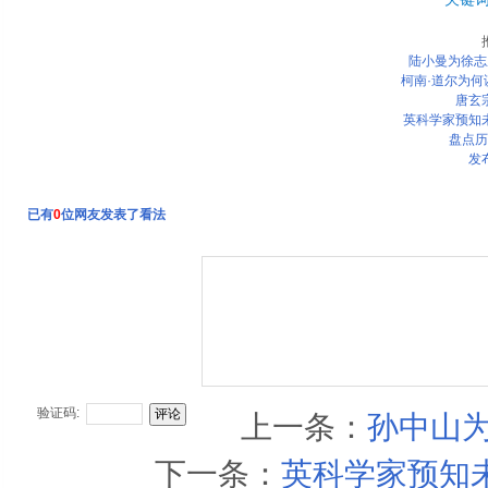
陆小曼为徐志
柯南·道尔为
唐玄
英科学家预知
盘点历
发
已有
0
位网友发表了看法
验证码:
上一条：
孙中山
下一条：
英科学家预知