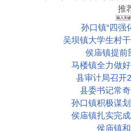
推
孙口镇“四强
吴坝镇大学生村干
侯庙镇提前
马楼镇全力做好
县审计局召开2
县委书记常奇
孙口镇积极谋划
侯庙镇扎实完成
柯南·道尔为何谋杀福尔摩斯？导师贝尔...
侯庙镇和