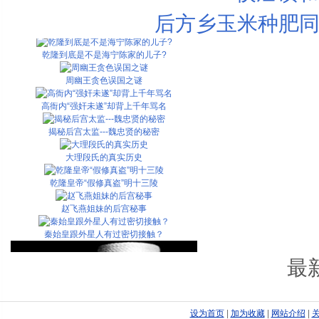
纵死犹忆侠骨风 古代史上十大名妓之死
后方乡玉米种肥同
乾隆为什么会对香妃情有独钟？
乾隆到底是不是海宁陈家的儿子?
周幽王贪色误国之谜
高衙内“强奸未遂”却背上千年骂名
揭秘后宫太监---魏忠贤的秘密
大理段氏的真实历史
乾隆皇帝“假修真盗”明十三陵
赵飞燕姐妹的后宫秘事
秦始皇跟外星人有过密切接触？
最
设为首页
|
加为收藏
|
网站介绍
|