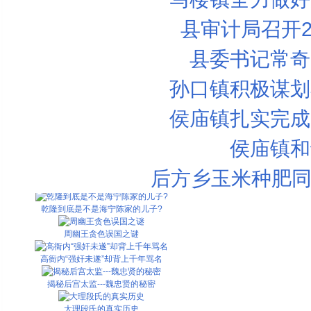
县审计局召开2
县委书记常奇
孙口镇积极谋划
侯庙镇扎实完成
柯南·道尔为何谋杀福尔摩斯？导师贝尔...
侯庙镇和
纵死犹忆侠骨风 古代史上十大名妓之死
后方乡玉米种肥同
乾隆为什么会对香妃情有独钟？
乾隆到底是不是海宁陈家的儿子?
周幽王贪色误国之谜
高衙内“强奸未遂”却背上千年骂名
揭秘后宫太监---魏忠贤的秘密
大理段氏的真实历史