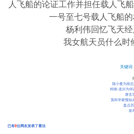
人飞船的论证工作并担任载人飞船
一号至七号载人飞船的
杨利伟回忆飞天经
我女航天员什么时
关键词
陆小曼为徐志
柯南·道尔为
唐玄
英科学家预知
盘点历
发
已有
0
位网友发表了看法