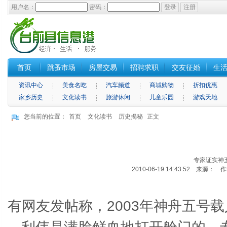
用户名：
密码：
首页
跳蚤市场
房屋交易
招聘求职
交友征婚
生
资讯中心
美食名吃
汽车频道
商城购物
折扣优惠
家乡历史
文化读书
旅游休闲
儿童乐园
游戏天地
您当前的位置：
首页
文化读书
历史揭秘
正文
专家证实神
2010-06-19 14:43:52 来源： 
有网友发帖称，2003年神舟五号