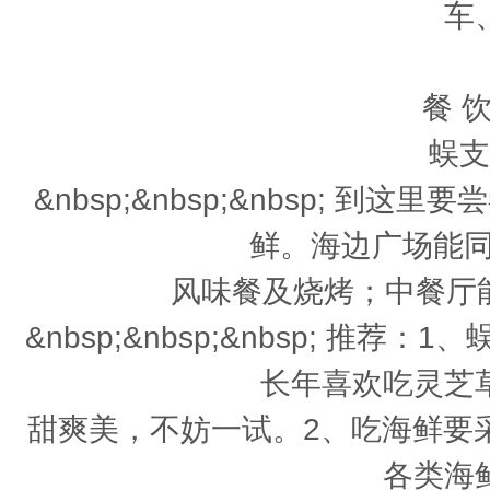
车
餐 饮
蜈支
&nbsp;&nbsp;&nbsp; 
鲜。海边广场能同时
风味餐及烧烤；中餐厅能同
&nbsp;&nbsp;&nbsp; 
长年喜欢吃灵芝
甜爽美，不妨一试。2、吃海鲜要
各类海