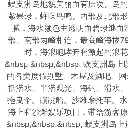
蜈支洲岛地貌美丽而有层次。岛的
紫果绿，蝉噪鸟鸣。西部及北部形
腻，海水颜色由透明而碧绿继而
部、南部两峰相连，最高峰海拔7
时，海浪咆哮奔腾激起的浪花
&nbsp;&nbsp;&nbsp; 
的各类度假别墅、木屋及酒吧、网
括潜水、半潜观光、海钓、滑水、
拖曳伞、蹦跳船、沙滩摩托车、水
海上和沙滩娱乐项目，带给游客原
&nbsp;&nbsp;&nbsp; 蜈