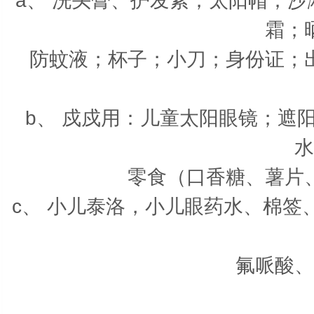
a、 洗头膏、护发素；太阳帽；
霜；
防蚊液；杯子；小刀；身份证；
b、 戍戍用：儿童太阳眼镜；遮
水
零食（口香糖、薯片
c、 小儿泰洛，小儿眼药水、棉
氟哌酸、