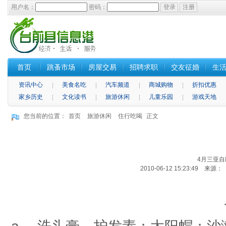
用户名：
密码：
首页
跳蚤市场
房屋交易
招聘求职
交友征婚
生
资讯中心
美食名吃
汽车频道
商城购物
折扣优惠
家乡历史
文化读书
旅游休闲
儿童乐园
游戏天地
您当前的位置：
首页
旅游休闲
住行吃喝
正文
4月三亚
2010-06-12 15:23:49 来