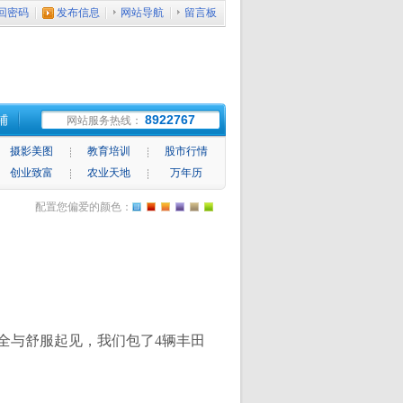
回密码
发布信息
网站导航
留言板
铺
8922767
网站服务热线：
摄影美图
教育培训
股市行情
创业致富
农业天地
万年历
配置您偏爱的颜色：
。
全与舒服起见，我们包了
4
辆丰田