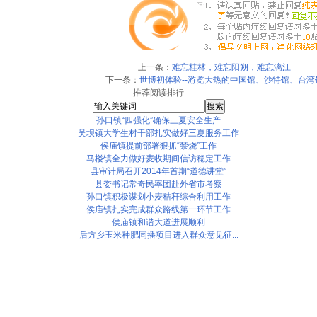
上一条：
难忘桂林，难忘阳朔，难忘漓江
下一条：
世博初体验--游览大热的中国馆、沙特馆、台湾
推荐阅读排行
孙口镇“四强化”确保三夏安全生产
吴坝镇大学生村干部扎实做好三夏服务工作
侯庙镇提前部署狠抓“禁烧”工作
马楼镇全力做好麦收期间信访稳定工作
县审计局召开2014年首期“道德讲堂”
县委书记常奇民率团赴外省市考察
孙口镇积极谋划小麦秸秆综合利用工作
侯庙镇扎实完成群众路线第一环节工作
侯庙镇和谐大道进展顺利
后方乡玉米种肥同播项目进入群众意见征...