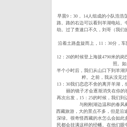
早晨
9
：
30
，
14
人组成的小队浩浩
路。路的右边可以看到羊湖电站。
劫。过了查速口不久，刘哥（我们
沿着土路盘旋而上，
11
：
30
分，车
12：20的时候登上海拔4790
照。如
半个小时后，我们从山口下到羊湖
粹。之前，我从没见过
13：30我们恋恋不舍的离开羊湖
丽的镜子才会逐渐消失在你的
再次出发，15：25的时候，我们
与刚刚湖边温和的春风
西藏旅游，大的景点不多，但是沿途
深绿。很奇怪西藏的水怎么会如此
民都会挂满这样的经幡。在他们眼