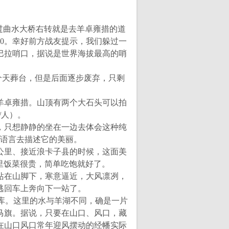
过曲水大桥右转就是去羊卓雍措的道
0
。幸好前方战友提示，我们躲过一
巴拉哨口，据说是世界海拔最高的哨
个天葬台，但是后面逐步废弃，只剩
湖羊卓雍措。山顶有两个大石头可以拍
/人）。
，只想静静的坐在一边去体会这种纯
语言去描述它的美丽。
0公里、接近浪卡子县的时候，这面美
里饭菜很贵，简单吃饱就好了。
。站在山脚下，寒意逼近，大风凛冽，
逃回车上奔向下一站了。
水库。这里的水与羊湖不同，确是一片
马旗。据说，只要在山口、风口，藏
在山口风口常年迎风摆动的经幡实际