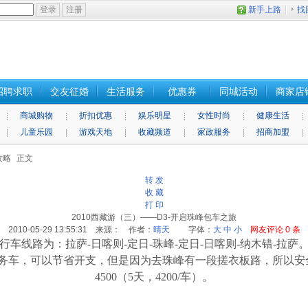
新手上路
找
招聘求职
交友征婚
生活服务
优惠券
同城活动
商家店
商城购物
折扣优惠
娱乐明星
女性时尚
健康生活
儿童乐园
游戏天地
收藏频道
家政服务
招商加盟
攻略
正文
转 发
收 藏
打 印
2010西藏游（三）——D3-开启珠峰包车之旅
2010-05-29 13:55:31 来源： 作者：
晴天
字体：
大
中
小
网友评论
0
条
行车线路为：拉萨
-
日喀则
-
定日
-
珠峰
-
定日
-
日喀则
-
纳木错
-
拉萨
务车，可以节省开支，但是因为去珠峰有一段搓衣板路，所以安
4500（5天，4200/车）
。