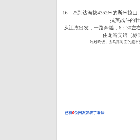
16：25到达海拔4352米的斯米
抗英战斗的壮
从江孜出发，一路奔驰，6：30
住龙湾宾馆（标
吃过晚饭，去马路对面的超市
已有
0
位网友发表了看法