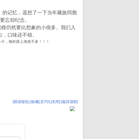
河谷》的记忆，遥想了一下当年藏族同胞
要忘却纪念。
规模仍然要比想象的小很多。我们入
右，口味还不错。
一斤，物价跟上海差不多！！！
[错误报告]
[收藏]
[打印]
[关闭]
[返回顶部]