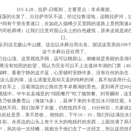
D3: 4.28
，拉萨
-
日喀则，
主要景点：羊卓雍措。
荡荡的出发了。出拉萨市区不远，经过拉鲁湿地，远眺拉萨河，
中间有个突击查速口，在如此人烟稀少又宽阔的道路上竟然限速
4
的司机师傅）让我们注意对面山尖上的白色建筑，原来这就是岗
口。
队到达北极山半山腰。这边以水葬台而出名。据说这里原由
108
这个水葬台还在用了。
米的岗巴拉山顶。这里视线开阔，远可以眺群山，俯瞰就是美丽的圣
果没有拍照的欲望，我认为完全可以不上去逃掉羊湖的门票（40
湖畔。看着宁静的这片蓝，心里顿时安静许多。没有任何的杂念
这么蓝的湖，这么清澈见底却又蓝的纯粹的湖，真不知该用什么
，坐在车上，沿着湖边的公路欣赏羊卓雍湖的景色。直到再开过6
视线中。中午在县城里的“绵阳餐厅”吃了顿简餐。刘哥嘱咐，这
到达乃钦康桑雪山（海拔7k多），延伸下来的卡惹拉冰川很壮观
截然不同。我们加厚了衣服，仍然抵挡不住，10分钟后，大家就
处处是景，美不胜收 。很快的，下午16：10，我们到达满拉
多彩。水库边的山头上有个大大的电线杆的东西，上面挂满了风
中，风吹动一次经幡，就相当于他们念了一次经文，所以这些挂