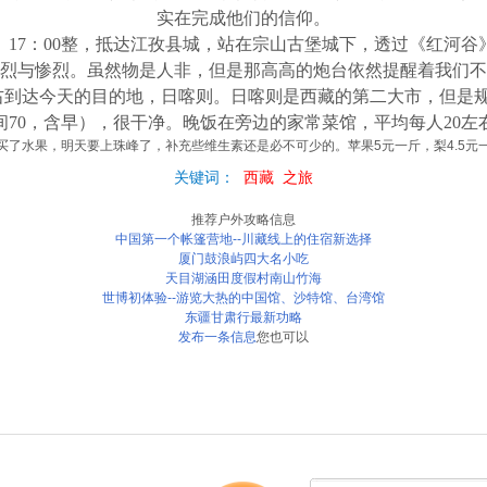
实在完成他们的信仰。
拉山。17：00整，抵达江孜县城，站在宗山古堡城下，透过《红
烈与惨烈。虽然物是人非，但是那高高的炮台依然提醒着我们不
左右到达今天的目的地，日喀则。日喀则是西藏的第二大市，但是
间70，含早），很干净。晚饭在旁边的家常菜馆，平均每人20左
买了水果，明天要上珠峰了，补充些维生素还是必不可少的。苹果5元一斤，梨4.5元
关键词：
西藏
之旅
推荐户外攻略信息
中国第一个帐篷营地--川藏线上的住宿新选择
厦门鼓浪屿四大名小吃
天目湖涵田度假村南山竹海
世博初体验--游览大热的中国馆、沙特馆、台湾馆
东疆甘肃行最新功略
发布一条信息
您也可以