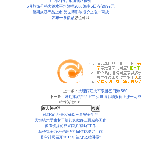
广西区内，旅游线路报价
6月旅游价格大跳水平均降幅20% 海南5日游仅999元
暑期旅游产品上市 受世博影响报价上涨一两成
发布一条信息
您也可以
上一条：
大理丽江火车双卧五日游 580
下一条：
暑期旅游产品上市 受世博影响报价上涨一两
推荐阅读排行
孙口镇“四强化”确保三夏安全生产
吴坝镇大学生村干部扎实做好三夏服务工作
侯庙镇提前部署狠抓“禁烧”工作
马楼镇全力做好麦收期间信访稳定工作
县审计局召开2014年首期“道德讲堂”