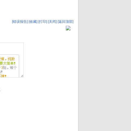
[错误报告]
[收藏]
[打印]
[关闭]
[返回顶部]
成