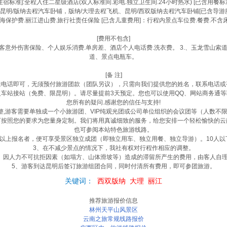
住宿标准]:全程入住二星级酒店(双人标准间.彩电.独立卫生间.24小时热水) [已含用餐标准
游车费.昆明/版纳去程汽车卧铺，版纳/大理去程飞机、昆明/西双版纳去程汽车卧铺[已含导游
洱海保护费.丽江进山费.旅行社责任保险 [已含儿童费用]：行程内景点车位费.餐费.不含
[费用不包含]
意外伤害保险、个人娱乐消费.单房差、酒店个人电话费.洗衣费。 3.、玉龙雪山索道（
道、景点电瓶车。
[备 注]
来电话即可，无须预付旅游团款（团队另议），只需向我们提供您的姓名，联系电话或
车站接站（免费、限昆明）。请尽量提前3天预定。您也可以使用QQ、网站商务通
您所有的疑问.感谢您的信任与支持!
整,游客需要单独成一个小旅游团、VIP纯观光团或公司单位组织的会议团等（人数不
可按照您的要求为您量身定制。我们将用真诚细致的服务，给您安排一个轻松愉快的云
也可参阅本站特色旅游线路。
人以上报名者，便可享受景区独立成团（即独立用车、独立用餐、独立导游）。10人以
3、在不减少景点的情况下，我社有权对行程作相应的调整。
、因人力不可抗拒因素（如塌方、山体滑坡等）造成的滞留所产生的费用，由客人自
5、游客到达昆明后签订旅游组团合同，同时付清所有费用，即可参团旅游。
关键词：
西双版纳
大理
丽江
推荐旅游报价信息
林州天平山风景区
云南之旅常规线路报价