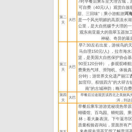
7
时早餐后乘车至大理古城，
可自费（
40
元
/
人）观赏白族
甜、三回味”；乘小游船游
洱
第二
是一个风光明媚的高原淡水湖
大巴
天
公里，是大自然赐予大理的一
观东南亚最大的翡翠玉器加
神秘、奇异的最
早
7:30
左右出发，游候鸟的
马自理
150
元
/
人
)
，拉市海水
篮，是美国大自然保护协会基
90
至
120
分钟），参观驼峰航
第三
大巴
天
费乘热气球、滑翔机、体验真
分钟
)
；游世界文化遗产丽江
如官印、权镇四方”的大研古
南”的古城神韵；晚可自
第四
早餐后沿途观赏滇西北之美丽风光，
大巴
天
洱，到达
早餐后乘车游游览秘境热带原
蝴碟馆、百鸟园、蟒蛇园、乘
林；看大象表演。下午返市区
质量检验咨询站，里面所有产
来参观丰源茶艺馆了解普洱茶
第五