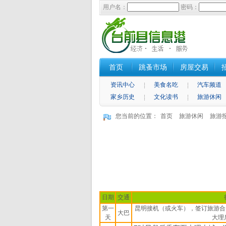
用户名：
密码：
首页
跳蚤市场
房屋交易
资讯中心
美食名吃
汽车频道
家乡历史
文化读书
旅游休闲
您当前的位置：
首页
旅游休闲
旅游
日期
交通
第一
昆明接机（或火车），签订旅游合同
大巴
天
大理