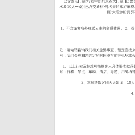
[已含景点门票]:行程中所列景点大门票. [已含
水.8-10人一桌) [已含交通标准]:各景区旅
目]:大理游船费.
1、不含游客省外往返云南的交通费用。 2、游客
注：请电话咨询我们相关旅游事宜，预定直接
可，我们会在和您约定的时间驱车前往机场或火
1、以上行程及标准可根据客人具体要求做调
如：行程、景点、车辆、酒店、导游、用餐均
2、本线路散客团天天出团，10
4