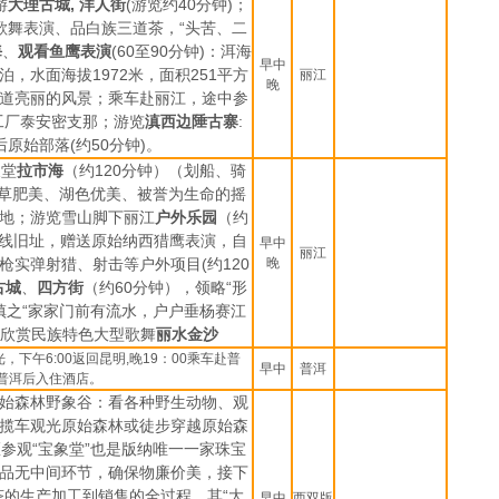
游
大理古城
,
洋人街
(
游览约
40
分钟
)
；
歌舞表演、品白族三道茶，“头苦、二
海
、
观看鱼鹰表演
(60
至
90
分钟
)
：洱海
早中
泊，水面海拔
1972
米
，面积
251
平方
丽江
晚
道亮丽的风景；乘车赴丽江，途中参
工厂泰安密支那；游览
滇西边陲古寨
:
后原始部落
(
约
50
分钟
)
。
天堂
拉市海
（约
120
分钟）（划船、骑
草肥美、湖色优美、被誉为生命的摇
地；游览雪山脚下丽江
户外乐园
（约
线旧址，赠送原始纳西猎鹰表演，自
早中
丽江
枪实弹射猎、射击等户外项目
(
约
120
晚
古城
、
四方街
（约
60
分钟），领略“形
镇之“家家门前有流水，户户垂杨赛江
费欣赏民族特色大型歌舞
丽水金沙
下午6:00返回昆明,晚19：00乘车赴普
早中
普洱
普洱后入住酒店。
始森林野象谷：看各种野生动物、观
揽车观光原始森林或徒步穿越原始森
参观“宝象堂”也是版纳唯一一家珠宝
品无中间环节，确保物廉价美，接下
的生产加工到销售的全过程，其“大
早中
西双版