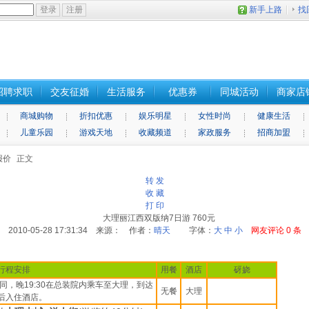
新手上路
找
招聘求职
交友征婚
生活服务
优惠券
同城活动
商家店
商城购物
折扣优惠
娱乐明星
女性时尚
健康生活
儿童乐园
游戏天地
收藏频道
家政服务
招商加盟
报价
正文
转 发
收 藏
打 印
大理丽江西双版纳7日游 760元
2010-05-28 17:31:34 来源： 作者：
晴天
字体：
大
中
小
网友评论
0
条
行程安排
用餐
酒店
砑娆
，晚19:30在总装院内乘车至大理，到达
无餐
大理
后入住酒店。