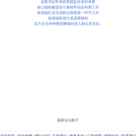
县委书记常奇民率团赴外省市考察
孙口镇积极谋划小麦秸秆综合利用工作
侯庙镇扎实完成群众路线第一环节工作
侯庙镇和谐大道进展顺利
后方乡玉米种肥同播项目进入群众意见征...
最新论坛帖子
设为首页
|
加为收藏
|
网站介绍
|
关于我们
|
服务条款
|
广告招商
|
招聘信息
|
联系我们