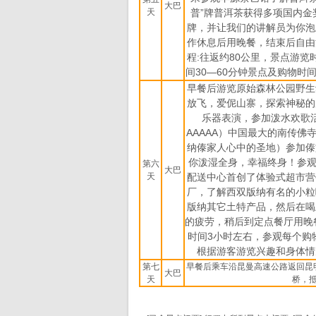
大巴
天
普”牌普洱茶获得多项国内金
牌，并让我们的讲解员为你泡
作休息后用晚餐，结束后自由
程
:
往返约
80
公里，景点游览
间
30
—
60
分钟景点及购物时
早餐后游览原始森林公园野生
放飞，爱伲山寨，探索神秘的
乐器表演，参加泼水欢歌
AAAAA
）中国最大的南传佛
纳傣家人心中的圣地）参加傣
你泼湿全身，幸福终身！参观
第六
大巴
天
配送中心首创了体验式超市营
厂，了解西双版纳有名的小粒
版纳其它土特产品，然后在喝
的疲劳，稍后到定点餐厅用晚
时间
3
小时左右，参观每个购
根据游客游览兴趣和身体情
第七
早餐后乘车沿昆曼高速公路返回昆
大巴
天
桥，