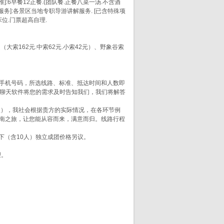
]:6早餐12正餐.(团队餐.正餐八菜一汤.不含酒
服务]:各景区当地专职导游讲解服务. [已含特殊项
床位.门票超高自理.
大索162元.中索62元.小索42元）、野象谷索
手机号码，所选线路、标准、抵达时间和人数即
等聊天软件将您的需求及时告知我们，我们将解答
限），我社会根据贵方的实际情况，在各环节例
南之旅，让您能从容而来，满意而归。线路行程
下（含10人）独立成团价格另议。
理。