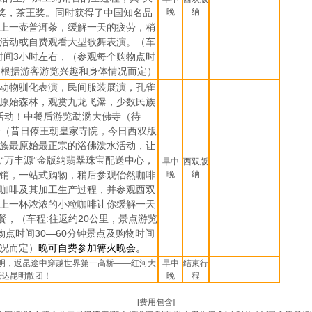
奖，茶王奖。同时获得了中国知名品
晚
纳
上一壶普洱茶，缓解一天的疲劳，稍
活动或自费观看大型歌舞表演。（车
时间
3
小时左右，（参观每个购物点时
间根据游客游览兴趣和身体情况而定）
动物驯化表演，民间服装展演，孔雀
原始森林，观赏九龙飞瀑，少数民族
活动！中餐后游览勐泐大佛寺（待
寺（昔日傣王朝皇家寺院，今日西双版
族最原始最正宗的浴佛泼水活动，让
“万丰源”金版纳翡翠珠宝配送中心，
早中
西双版
销，一站式购物，稍后参观佁然咖啡
晚
纳
咖啡及其加工生产过程，并参观西双
上一杯浓浓的小粒咖啡让你缓解一天
餐，（车程
:
往返约
20
公里，景点游览
物点时间
30
—
60
分钟景点及购物时间
况而定）
晚可自费参加篝火晚会。
明，返昆途中穿越世界第一高桥——红河大
早中
结束行
抵达昆明散团！
晚
程
[费用包含]