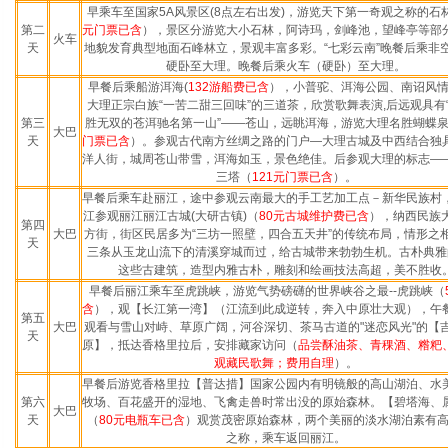
早乘车至国家
5A
风景区
(8
点左右出发
)
，游览天下第一奇观之称的石
第二
元门票已含
），景区分游览大小石林，阿诗玛，剑峰池，望峰亭等部
火车
天
地貌发育典型地面石峰林立，景观丰富多彩。
“
七彩云南
”
晚餐后乘非
硬卧至大理。晚餐后乘火车（硬卧）至大理。
早餐后乘船游洱海(
132
游船费已含
），小普驼、洱海公园、南诏风
大理正宗白族“一苦二甜三回味”的三道茶，欣赏歌舞表演,后远观具有
第三
胜无双的苍洱驰名第一山”——苍山，远眺洱海，游览大理名胜蝴蝶
大巴
天
门票已含
）。参观古代南方丝绸之路的门户—大理古城及中西结合独
洋人街，城周苍山带雪，洱海如玉，景色绝佳。后参观大理的标志—
三塔（
121
元门票已含
）。
早餐后乘车赴丽江，途中参观云南最大的手工艺加工点－新华民族村
江参观丽江丽江古城(大研古镇)（
80
元古城维护费已含
），纳西民族
第四
大巴
方街，街区民居多为“三坊一照壁，四合五天井”的传统布局，情形之
天
三条从玉龙山流下的清溪穿城而过，给古城带来勃勃生机。古朴典雅
这些古建筑，造型内雅古朴，雕刻和绘画技法高超，美不胜收
早餐后丽江乘车至虎跳峡，游览气势磅礴的世界峡谷之最--虎跳峡（
含
），观【长江第一湾】（江流到此成逆转，奔入中原壮大观），午
第五
大巴
观看与雪山对峙、草原广阔，河谷深切、茶马古道的"迷恋风光"的【
天
原】，抵达香格里拉后，安排藏家访问（
品尝酥油茶、青稞酒、糌粑
观藏民歌舞；费用自理
）。
早餐后游览香格里拉【普达措】国家公园内有明镜般的高山湖泊、水
第六
牧场、百花盛开的湿地、飞禽走兽时常出没的原始森林。【碧塔海、
大巴
天
（
80
元电瓶车已含
）观赏茂密原始森林，两个美丽的淡水湖泊素有
之称，乘车返回丽江。