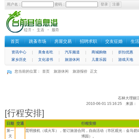
用户名：
密码：
首页
跳蚤市场
房屋交易
招聘求职
交友征婚
生
资讯中心
美食名吃
汽车频道
商城购物
折扣优惠
家乡历史
文化读书
旅游休闲
儿童乐园
游戏天地
您当前的位置：
首页
旅游休闲
旅游报价
正文
石林大理丽江
2010-06-01 15:16:25 来
[
行程安排]
日期
交通
行程安排
第一
昆明接机（或火车），签订旅游合同，自由活动（市区观光：金马碧
天
博园）。