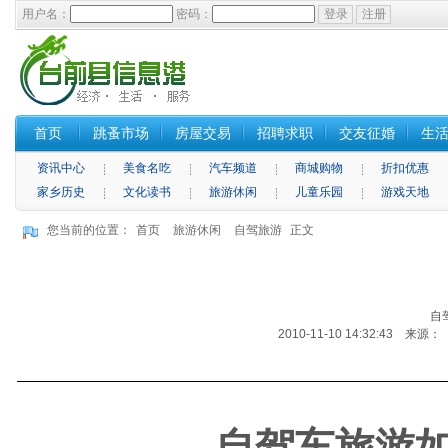
用户名：
密码：
首页
跳蚤市场
房屋交易
招聘求职
交友征婚
生
资讯中心
美食名吃
汽车频道
商城购物
折扣优惠
家乡历史
文化读书
旅游休闲
儿童乐园
游戏天地
您当前的位置：
首页
旅游休闲
自驾旅游
正文
自
2010-11-10 14:32:43 来
自驾车旅游