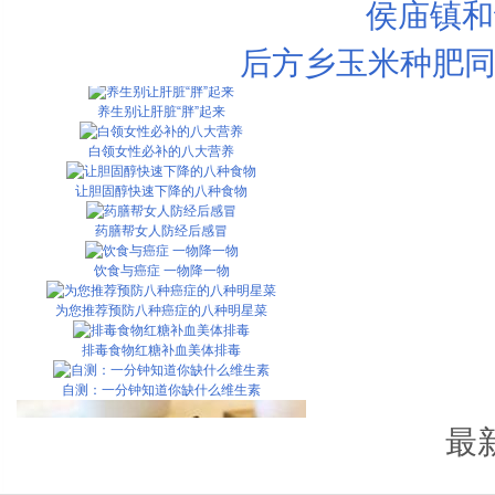
侯庙镇和
女人补血必知的10个重点
后方乡玉米种肥同
哪些黑色食品最有营养
养生别让肝脏“胖”起来
白领女性必补的八大营养
让胆固醇快速下降的八种食物
药膳帮女人防经后感冒
饮食与癌症 一物降一物
为您推荐预防八种癌症的八种明星菜
排毒食物红糖补血美体排毒
自测：一分钟知道你缺什么维生素
最