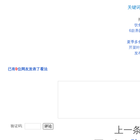
关键
饮
6款养
夏季多
芹菜叶
发
已有
0
位网友发表了看法
验证码:
上一