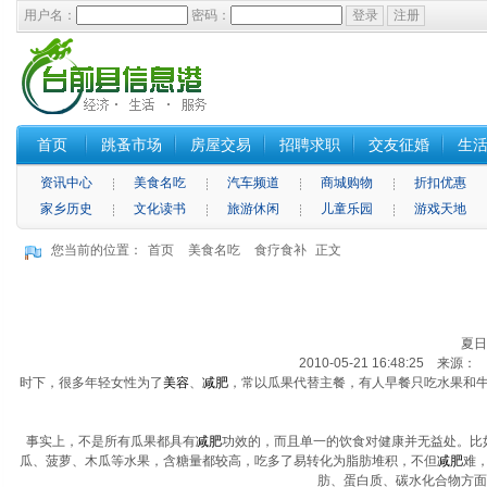
用户名：
密码：
首页
跳蚤市场
房屋交易
招聘求职
交友征婚
生
资讯中心
美食名吃
汽车频道
商城购物
折扣优惠
家乡历史
文化读书
旅游休闲
儿童乐园
游戏天地
您当前的位置：
首页
美食名吃
食疗食补
正文
夏日
2010-05-21 16:48:25 来源
时下，很多年轻女性为了
美容
、
减肥
，常以瓜果代替主餐，有人早餐只吃水果和牛
事实上，不是所有瓜果都具有
减肥
功效的，而且单一的饮食对健康并无益处。比
瓜、菠萝、木瓜等水果，含糖量都较高，吃多了易转化为脂肪堆积，不但
减肥
难，
肪、蛋白质、碳水化合物方面