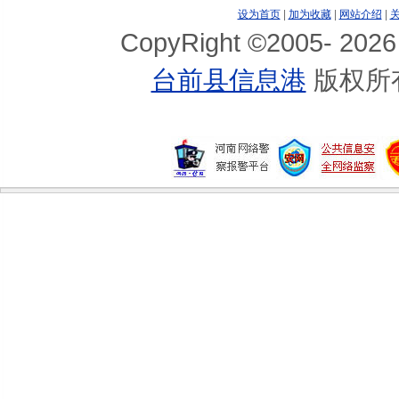
设为首页
|
加为收藏
|
网站介绍
|
CopyRight ©2005-
2026
台前县信息港
版权所
6款养颜蔬菜 让你越吃越美丽
黄瓜保健食谱
女人补血必知的10个重点
葡萄汁战胜橙汁
女人补血必知的10个重点
哪些黑色食品最有营养
养生别让肝脏“胖”起来