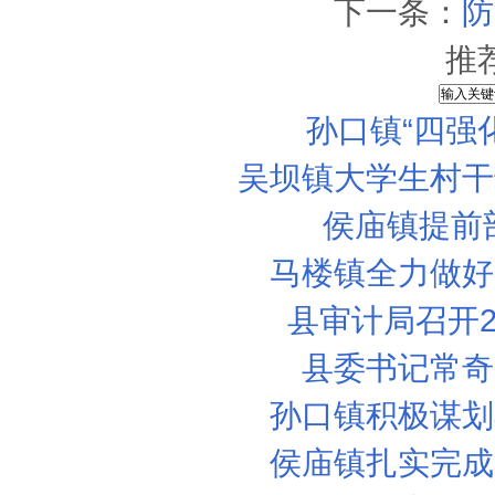
下一条：
防
推
孙口镇“四强
吴坝镇大学生村干
侯庙镇提前
马楼镇全力做好
县审计局召开2
县委书记常奇
6款养颜蔬菜 让你越吃越美丽
孙口镇积极谋划
黄瓜保健食谱
女人补血必知的10个重点
侯庙镇扎实完成
葡萄汁战胜橙汁