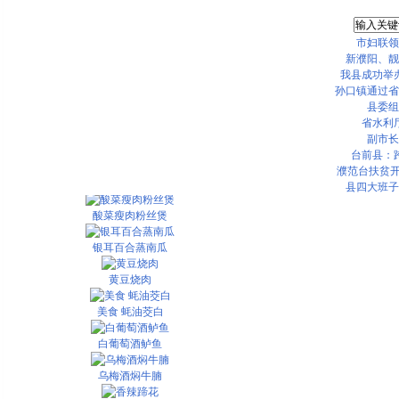
市妇联领
新濮阳、靓
我县成功举办
孙口镇通过省
县委组
省水利
副市长
豉汁牛肉
台前县：
濮范台扶贫开
干煸云豆
县四大班子
酸菜瘦肉粉丝煲
银耳百合蒸南瓜
黄豆烧肉
美食 蚝油茭白
白葡萄酒鲈鱼
乌梅酒焖牛腩