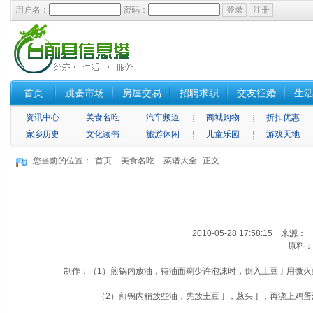
用户名：
密码：
首页
跳蚤市场
房屋交易
招聘求职
交友征婚
生
资讯中心
美食名吃
汽车频道
商城购物
折扣优惠
家乡历史
文化读书
旅游休闲
儿童乐园
游戏天地
您当前的位置：
首页
美食名吃
菜谱大全
正文
2010-05-28 17:58:15 来源
原料：
制作：（1）煎锅内放油，待油面剩少许泡沫时，倒入土豆丁用微
（2）煎锅内稍放些油，先放土豆丁，葱头丁，再浇上鸡