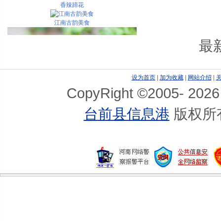
香辣蹄花
江南古韵美食
最
设为首页
|
加为收藏
|
网站介绍
|
CopyRight ©2005-
2026
台前县信息港
版权所
豉汁牛肉
干煸云豆
酸菜瘦肉粉丝煲