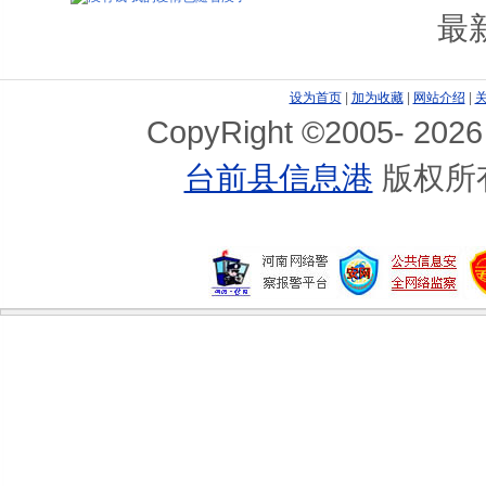
没有钱 我的爱情也随着没了
最
毕业后做全职少奶奶痛苦经历
2万块钱 男友就将我卖给了同事！
设为首页
|
加为收藏
|
网站介绍
|
CopyRight ©2005-
2026
婆婆为了钱跪下求我嫁给老公
台前县信息港
版权所
口述：糊涂同居却换来一场空
口述：我在生子他却拿着钱跑了！
豪门婚姻只能靠生儿子保住！
冒充香港富二代 老套招诈骗女白领钱财
平凡的我爱上了富二代 我要坚持还是放弃？
口述：激情出轨后 爱人宽容了我
讲述：再婚时我痛恨自己仍是处女
我的稳定感情遭遇了美好初恋
已婚上司的一个吻让我堕落了