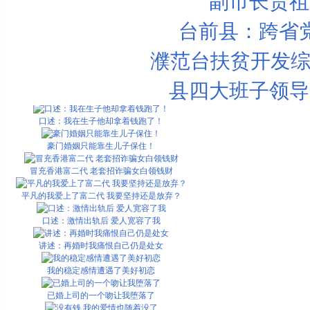
副市长贾祖
毕业后做全职少奶奶痛苦经历
台前县：跨省
2万块钱 男友就将我卖给了同事！
濮范台扶贫开发综
婆婆为了钱跪下求我嫁给老公
县四大班子领导
口述：糊涂同居却换来一场空
口述：我在生子他却拿着钱跑了！
豪门婚姻只能靠生儿子保住！
冒充香港富二代 老套招诈骗女白领钱财
平凡的我爱上了富二代 我要坚持还是放弃？
口述：激情出轨后 爱人宽容了我
讲述：再婚时我痛恨自己仍是处女
我的稳定感情遭遇了美好初恋
已婚上司的一个吻让我堕落了