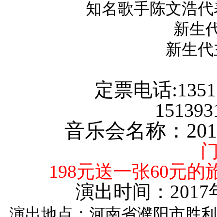
知名歌手陈文浩代
新生
新生代
定票
电话
:
1351
151393
音乐
会名称：
201
198
元送一张
60
元的
演出时间：
2017
演出
地点：河南省濮阳市胜利