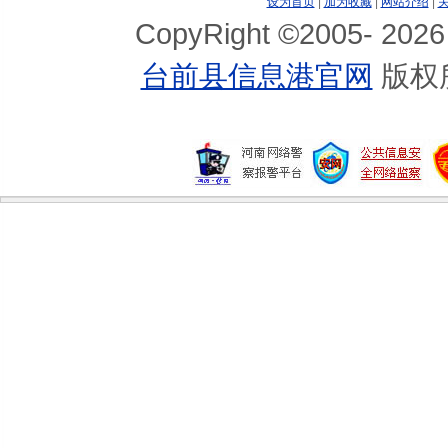
设为首页
|
加为收藏
|
网站介绍
|
BTV一演播厅拆除时起火 浓烟冒出伴有巨响
CopyRight ©2005-
2026
舒淇《全城戒备》不传戏外情 否认影射侯...
台前县信息港官网
版权
陈豪管不住心野廖碧儿 女方被拍偷搭翻版...
台湾综艺圈男星很黄很暴力 召妓吸毒搞3P
林志玲抗税案开庭无结论 双方僵持下月将...
爱行天下音乐会