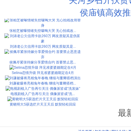
林俊杰力挺大本营15周年 劲歌热舞压轴亮相
侯庙镇高效推
《麦兜当当伴我心》上海首映 许飞到场引...
张柏芝被曝情绪失控嚎啕大哭 无心拍戏改...
刘涛老公欠信用卡款260万 网友质疑其是...
侯佩岑紧张待嫁分享爱情合约 首要禁止恶...
Selina恋情升级 拜见准婆婆婚期定在4月
刘谦被爆将亮相兔年春晚 继续与董卿搭档...
电视剧植入广告再引关注 偶像派皆成“洗...
黄晓明大S获选烂片天王天后 默契轻松回应
最
许志安被曝为甩女友出“贱招”
霸王员工因负面报道冲击报社 CEO登门致歉