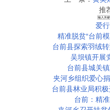
爱行天下音乐会
推
爱行
精准脱贫“台前
台前县探索羽绒转型
吴坝镇开展
台前县城关镇
夹河乡组织爱心捐
中国原创音乐大赛将在濮阳市举行
台前县林业局积极
123爱乐网 中国百强琴行·音乐培训机构...
台前：精准
罗慧娟追思会举行 好友邓萃雯郑秀文等哀...
夹河乡召开扶贫领