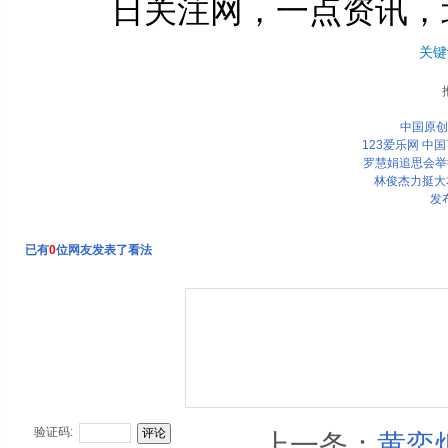
日关注网，一点资讯，
关键
中国原创
123爱乐网 中
罗慧娟追思会举
林俊杰力挺大
发
已有
0
位网友发表了看法
验证码:
上一条：
黄奕