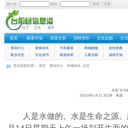
用户名：
密码：
首页
跳蚤市场
房屋交易
招聘求职
交友征婚
生
资讯中心
美食名吃
汽车频道
商城购物
折扣优惠
家乡历史
文化读书
旅游休闲
儿童乐园
游戏天地
您当前的位置：
首页
资讯中心
本地快讯
正文
水圣“水与
2015-06-14 21:33:3
人是水做的。水是生命之源。想