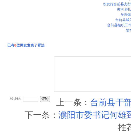
农发行台前县支行
夹河乡扎
吴坝镇
台前县城
台前县组织工作“
发
已有
0
位网友发表了看法
验证码:
上一条：
台前县干
下一条：
濮阳市委书记何雄
推
台前县积极开展8月份“全民公益日”活动