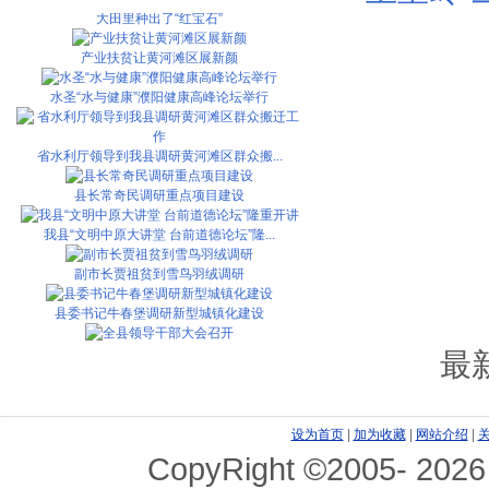
大田里种出了“红宝石”
产业扶贫让黄河滩区展新颜
水圣“水与健康”濮阳健康高峰论坛举行
省水利厅领导到我县调研黄河滩区群众搬...
县长常奇民调研重点项目建设
我县“文明中原大讲堂 台前道德论坛”隆...
副市长贾祖贫到雪鸟羽绒调研
县委书记牛春堡调研新型城镇化建设
全县领导干部大会召开
最
省政府调研组来我县调研产业集聚和人口...
设为首页
|
加为收藏
|
网站介绍
|
市领导王海鹰到我县调研
CopyRight ©2005-
2026