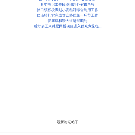
县委书记常奇民率团赴外省市考察
孙口镇积极谋划小麦秸秆综合利用工作
侯庙镇扎实完成群众路线第一环节工作
侯庙镇和谐大道进展顺利
后方乡玉米种肥同播项目进入群众意见征...
最新论坛帖子