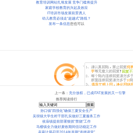
教育培训网站扎堆发展 竞争门槛将提升
家庭学校教育的兴起及效应
IT培训市场发展前景诱人
幼儿教育必须走“超越式”路线？
发布一条信息
您也可以
上一条：
充分放权，已成ITAT发展的又一引擎
推荐阅读排行
孙口镇“四强化”确保三夏安全生产
吴坝镇大学生村干部扎实做好三夏服务工作
侯庙镇提前部署狠抓“禁烧”工作
马楼镇全力做好麦收期间信访稳定工作
县审计局召开2014年首期“道德讲堂”