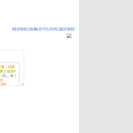
[错误报告]
[收藏]
[打印]
[关闭]
[返回顶部]