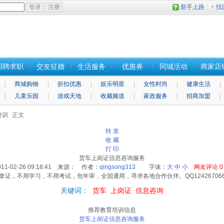
新手上路
找
招聘求职
交友征婚
生活服务
优惠券
同城活动
商家店
商城购物
折扣优惠
娱乐明星
女性时尚
健康生活
儿童乐园
游戏天地
收藏频道
家政服务
招商加盟
培训
正文
转 发
收 藏
打 印
货车上岗证信息咨询服务
011-02-26 09:18:41 来源： 作者：
qingsong313
字体：
大
中
小
网友评论
0
证，不用学习，不用考试，包年审，全国通用，寻求各地合作伙伴。QQ1242670666电话
关键词：
货车
上岗证
信息咨询
推荐教育培训信息
货车上岗证信息咨询服务