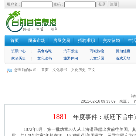
用户名：
密码：
首页
跳蚤市场
房屋交易
招聘求职
交友征婚
生
资讯中心
美食名吃
汽车频道
商城购物
折扣优惠
家乡历史
文化读书
旅游休闲
儿童乐园
游戏天地
您当前的位置：
首页
文化读书
文化历史
正文
《转
2011-02-16 09:33:09 来源：
1881
年度事件：朝廷下旨中
1872年8月，第一批幼童30人从上海港乘船出发前往美国。其后三
批，共120名幼童(年龄在10—16 岁间)到美国留学。留学年限定