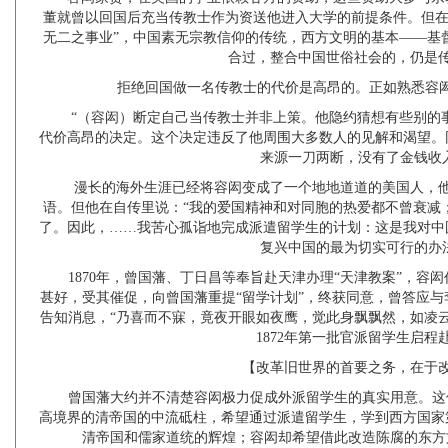
董就曾以回国后充当传教士作为资送他进入大学的前提条件。但在
无二之事业”，中国素无宗教信仰的传统，西方文明的基本——基
合过，整合中国世俗社会的，仍是
拒绝回国做一名传教士的代价是高昂的。正如熟悉容闳的Jose
“（容闳）断定自己当传教士并非上策。他隐约猜想有些别的
代价高昂的决定。这个决定违反了他周围大多数人的见解和渴望。
来源一刀两断，没有了金钱收
漫长的海外生涯已经将容闳变成了一个地地道道的美国人，
语。但他在自传里说：“我的爱国精神和对同胞的热爱都不曾衰减
了。因此，……我苦心孤诣地完成派遣留学生的计划：这是我对中
复兴中国的最为切实可行的办
1870年，曾国藩、丁日昌等奉旨赴天津办理“天津教案”，容
甚好，受其催促，向曾国藩重提“留学计划”，终获同意，曾答应
告知消息，“乃喜而不寐，竟夜开眼如夜鹰，觉此身飘飘然，如凌
1872年第一批官派留学生启程
【改革旧世界的首要之务，在于
曾国藩大约并不清楚容闳极力促成外派留学生的真实用意。这
高境界的清帝国的中流砥柱，希望通过派遣留学生，学到西方国家
清帝国和儒家道统的辉煌；容闳却希望借此改造陈腐的东方