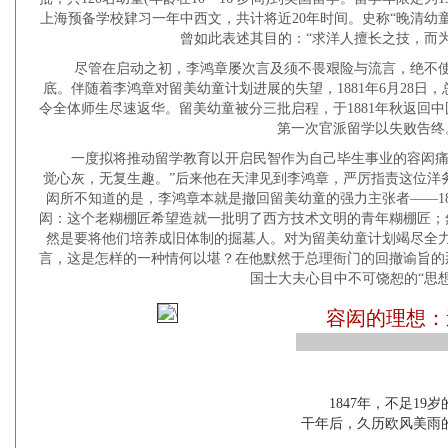
上海预备学校肄习一年中西文，共计将近20年时间。史称“晚清幼
曾如此表述其目的：“求洋人擅长之技，而
尽管在启动之初，
李鸿章
屡次言及须不畏艰险与流言，绝不
底。伴随着李鸿章对留美幼童计划进展的失望，1881年6月28日
令全体师生尽速返华。留美幼童被分三批启程，于1881年秋返回中国
第一次官派留学以失败告终
一度拟将推动留学教育以开启民智作为自己毕生事业的容闳痛
觉心灰，无复生趣。”后来他在天津见到李鸿章，严厉指责这位洋
闳所不知道的是，李鸿章本就是撤回留美幼童的强力主张者——1
闳：这个老糊棚匠希望造就一批明了西方技术文明的青年糊棚匠；
然是要将他们培养成旧体制的掘墓人。对为留美幼童计划竭尽全力
言，这是怎样的一种情何以堪？在他默然于总理衙门的回撤谕旨的
国士大夫心目中不可饶恕的“思想
容闳的理想：
1847年，不足1
干年后，久历欧风美雨