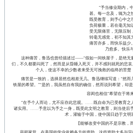
“予当修业期内，
甚。每一念及，辄为之
既受教育，则予心中之
负荷极重，若在毫无知
受无限痛苦，无限压制
转毫无感觉，初不知其
痛苦亦多，而快乐益少
乃愈多。快乐
这种痛苦，鲁迅也曾经描述过——“假如一间铁屋子，是绝无
们，不久都要闷死了，然而是从昏睡入死灭，并不感到就死的悲哀
个人，使这不幸的少数者来受无可挽救的临终的苦楚
痛苦是一致的，选择居然也相差无几。鲁迅继续写道：“然而
铁屋的希望。”“是的，我虽然自有我的确信，然而说到希望，却
容闳也相信“希望在于将来
“在予个人而论，尤不应存此悲观。……既自命为已受教育之
诸实用。……予意以为予之一身，既受此文明之教育，则当使后
术，灌输于中国，使中国日趋于文明
【能够改变中国的不是宗教，
容闳家贫，在美国的学业依赖各方的资助，这些资助大多与宗