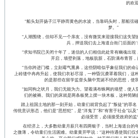
的欢
“船头划开扬子江平静而黄色的水波，当靠码头时，那船弦碰
梦。”
“人潮围绕，但却不见一个亲友，没有微笑来迎接我们这失望
兵，押送我们去上海道台衙门后面的‘
“求知书院已关闭十年了，迷信的人们相信此处常有幽魂出现
开启，墙壁剥落，地板肮脏，石阶满布青苔，
“当你跨进门槛，立刻霉气熏鼻，这些阴暗似乎象征我们的命
上砖缝中冉冉升起，使我们衣衫尽湿，一种昏沉袭罩着我们，这
的是那些在留学监督头脑中荒诞不经的思想，使
“如同狗之吠月，我们无能为力。望着满布蛛网的墙壁，使人
们的被褥。我们的床就是两条板凳上摆一块木板，这种简陋
踏上祖国土地的那一刻开始，幼童们就背负起了“叛徒”的罪
传统意识形态，他们是“思想犯”，是“洋鬼了”和“有害于社会”以
必须受苦，必须接受政府的监
在经济上，大多数幼童月薪只有四两银子，当时上海道台的
之微薄，令幼童们生活困难。幼童黄开甲说：“这种待遇使我们仅