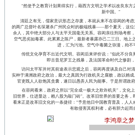
“然使予之教育计划果得实行，藉西方文明之学术以改良东方
新中国。”
清廷之有无，儒家意识形态之存废，本就从来不在容闳的考虑之
的两广总督叶名琛屠杀广州民众时的极端残暴——那个夏天，这位
余人，其中绝大部分人与太平天国毫无关系。容闳亲往刑场考察，
空气恶劣如毒雾。此累累之陈尸，最新者暴露亦己二三日。地上
进，汇为污池。空气中毒菌之弥漫，殆不
传统文化孕育不出近代文明。容闳后来评价说：“似此不分良
即古昔尼罗王之残暴，及法国革命时代之惨剧，
访问太平军并对其前途表示悲观之后，容闳再度谈及自己对清
实种于满洲政府之政治，最大之真因为行政机关之腐败，政以贿成
官吏既人人欲饱其贪囊，遂日以愚弄人民为能事。于是所谓政府
在容闳看来，政府之所以“完全成一极大之欺诈机关”，文化
旧世界，仕进显达，赖八股为敲门砖”。改革旧世界的首要之务，
看来正是改革旧文化的一条捷径：“予意他日中国教育普及，人人
有敢侵害其权利者，必有胆力起而
李鸿章之梦