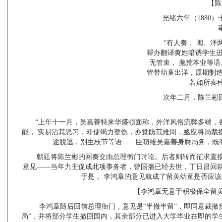
【陈
光绪六年（1880
“有人奏， 闽、
帮办翻译黄姓暗诱学生进
无管束， 抛荒本业等语
管带幼童出洋，原期制造
若如所奏种
次年二月，陈兰彬
“上年十一月，吴嘉善特来华盛顿面称，外洋风俗流弊多端，
能， 实易沾其恶习，即使竭力整饬，亦觉防范难周，亟应将局裁
途脱逃，别生枝节等语……臣窃维吴嘉善身膺局务，既
朝廷将陈兰彬的回奏交由总理衙门讨论。后者则转而征求直
意见——当年力主促成此项事务者，曾国藩已经去世，丁日昌回
于是， 李鸿章的意见就成了留美幼童是否应
【李鸿章无意于积极保全留
李鸿章随后回信总理衙门，意见是“半撤半留”，即同意裁撤
局”，并将部分学生撤回国内，其余部分已进入大学毕业在即的学