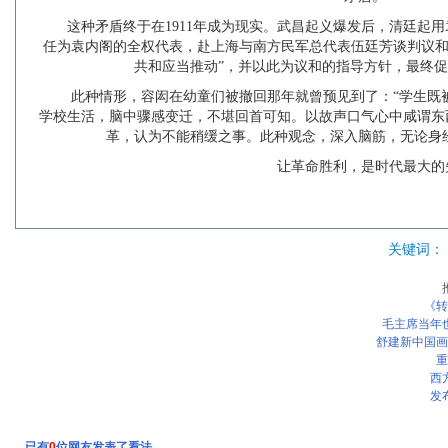
这种矛盾终于在1911年成为现实。武昌起义爆发后，清廷起
任为袁内阁的全权代表，赴上海与南方民军总代表伍廷芳谈判议和
共和应当推动”，并以此为议和的指导方针，最终
此种情形，容闳在幼童们被撤回那年就曾预见到了：“学生既
学校生活，脑中骤感变迁，不堪回首可知。以故声口气心中咸谓东
革，认为不能稍缓之事。此种观念，深入脑筋，无论身
让革命胜利，是时代最大的
关键词：
《转
毛主席当年也
舒建新中国画
重
西
发
已有
0
位网友发表了看法