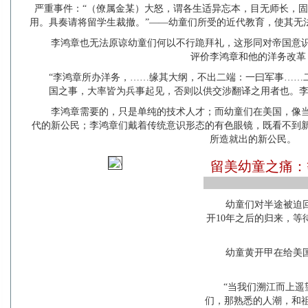
严重事件：“（僚属金某）大怒，谓各生适异忘本，目无师长，
用。具奏请将留学生裁撤。”——幼童们所受的近代教育，使其无
李鸿章也无法原谅幼童们何以不行跪拜礼，这形同对帝国意
评价李鸿章和他的洋务改革
“李鸿章所办洋务，……缘其大纲，不出二端：一曰军事……
国之事，大率皆为兵事起见，否则以供交涉翻译之用者也。李
李鸿章需要的，只是单纯的技术人才；而幼童们在美国，像
代的新公民；李鸿章们戴着传统意识形态的有色眼镜，既看不到
所造就出的新公民。
留美幼童之痛：
幼童们对半途被迫
开10年之后的归来，
幼童黄开甲在给美
“当我们溯江而上
们，那熟悉的人潮，和