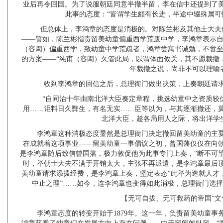
业后再令回国。为了说服朝廷同意半撤半留，李在信中还提到了
此事的态度：“皆谓学生颇有长进，半途中辍殊属可
但总体上，李鸿章的态度是消极的。对陈兰彬及其他士大夫
——譬如，陈兰彬指责留美幼童偏重西学荒废中学，李鸿章表示自
（容闳）偏重西学，致幼童中学荒疏者，鸿章尝寓书诫勉，不啻至
的方案——“纯甫（容闳）久管此局，以谓体面攸关，其不愿裁撤
年裁撤之说，尚非不可以理喻
收到李鸿章的回信之后，总理衙门做出决策，上奏朝廷请
“自同治十年由南北洋大臣奏定章程，挑选幼童中之资质较
用……讵料日久弊生，有名无实……臣等以为，与其逐渐撤还，
北洋大臣，趁各局用人之际，将出洋学
李鸿章这种消极态度显然是总理衙门决定撤回留美幼童的主
在成就着这项事业——留美幼童一事倡议之初，曾国藩仅仅在向
是李鸿章随后致信曾国藩，极力敦促他为此事专门上奏，“断不可望事
时，举朝士大夫不满于开销太大，主张不再派遣，是李鸿章最后顶住
美幼童请求添拨经费，是李鸿章上奏，坚定表态“此举为造就人才
中止之理”……如今，连李鸿章也变得如此消极，总理衙门选
【无可自拔、无可救药的帝国“文
李鸿章态度的转变开始于1879年。这一年，负责留美幼童