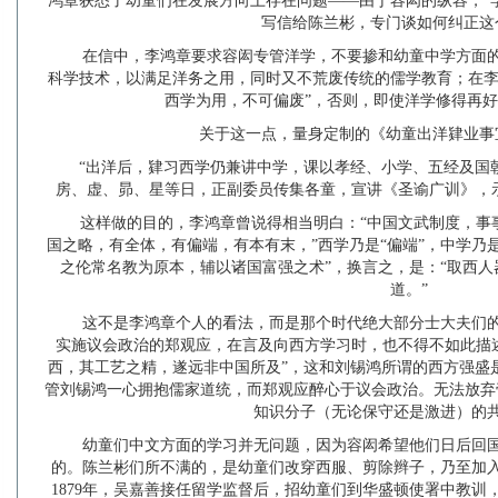
鸿章获悉了幼童们在发展方向上存在问题——由于容闳的纵容，“学徒
写信给陈兰彬，专门谈如何纠正这
在信中，李鸿章要求容闳专管洋学，不要掺和幼童中学方面
科学技术，以满足洋务之用，同时又不荒废传统的儒学教育；在李
西学为用，不可偏废”，否则，即使洋学修得再
关于这一点，量身定制的《幼童出洋肄业事
“出洋后，肄习西学仍兼讲中学，课以孝经、小学、五经及国
房、虚、昴、星等日，正副委员传集各童，宣讲《圣谕广训》，
这样做的目的，李鸿章曾说得相当明白：“中国文武制度，事
国之略，有全体，有偏端，有本有末，”西学乃是“偏端”，中学乃是
之伦常名教为原本，辅以诸国富强之术”，换言之，是：“取西
道。”
这不是李鸿章个人的看法，而是那个时代绝大部分士大夫们
实施议会政治的郑观应，在言及向西方学习时，也不得不如此描
西，其工艺之精，遂远非中国所及”，这和刘锡鸿所谓的西方强盛
管刘锡鸿一心拥抱儒家道统，而郑观应醉心于议会政治。无法放弃
知识分子（无论保守还是激进）的
幼童们中文方面的学习并无问题，因为容闳希望他们日后回
的。陈兰彬们所不满的，是幼童们改穿西服、剪除辫子，乃至加
1879年，吴嘉善接任留学监督后，招幼童们到华盛顿使署中教训