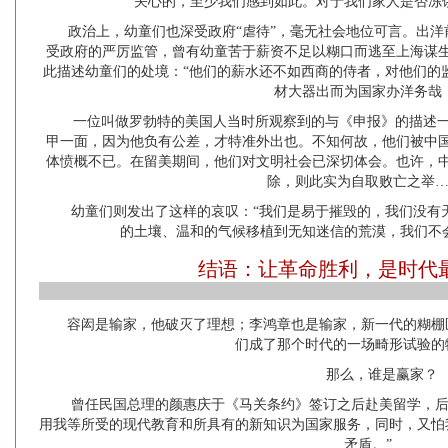
关心的，至少我们感到如此。对于我们家人是否冻
政治上，幼童们也深受政府“虐待”，毫无社会地位可言。出
受政府的严厉监管，曾有幼童苦于薪资不足以糊口而逃至上海谋
此描述幼童们的处境：“他们的薪水还不如西商的侍者，对他们的
材大器出而为国家办洋务哉
一位叫做罗勃特的美国人当时所观察到的与《申报》的描述一
甲一面，因为他负有公差，才特准外出也。不知何故，他们被中
体愤概不已。在留美期间，他们对文明社会已深切体会。也许，
除，则此实为自取败亡之举…
幼童们则发出了这样的哀叹：“我们是易于摧毁的，我们没有
的土壤、温和的气候移植到无知迷信的荒漠，我们不
结语：让革命胜利，是时代
容闳是输家，他破灭了理想；李鸿章也是输家，新一代的糊棚
们成了那个时代的一场畸形试验的
那么，谁是赢家？
曾任民国总理的颜惠庆于《马关条约》签订之后赴美留学，后
用我等所受的现代教育和所具有的新知识为国家服务，同时，又怕
矛盾。”