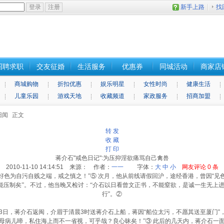
新手上路
找
招聘求职
交友征婚
生活服务
优惠券
同城活动
商家店
商城购物
折扣优惠
娱乐明星
女性时尚
健康生活
儿童乐园
游戏天地
收藏频道
家政服务
招商加盟
旧闻
正文
转 发
收 藏
打 印
蒋介石"戒色日记":为压抑淫欲痛骂自己禽兽
2010-11-10 14:14:51 来源： 作者：
一一
字体：
大
中
小
网友评论
0
条
好色为自污自贱之端，戒之慎之！”⑤
次月，他从前线请假回沪，途经香港，曾因“见色
能压制矣”
。不过，他当晚又检讨：
“介石以日看曾文正书，不能窒欲，是诚一生无上进
行”。②
日，蒋介石返闽，介眉于清晨3时送蒋介石上船，蒋因“船位太污，不愿其送至厦门”
“母病儿啼，私住海上而不一省视，可乎哉？良心昧矣！”
③ 此后的几天内，蒋介石一