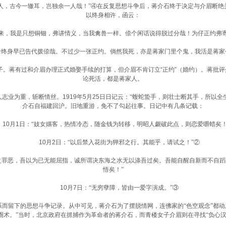
人，古今一辙耳，岂独余一人哉！”
④在反复思想斗争后，蒋介石终于决定与介眉断绝关
以终身相许，函云：
来，我是只想铜钿，弗讲情义，当我禽兽一样。倷个闲话说得脱过分哉！为仔正约弗
身早已告代拨倷哉。不过少一张正约。倘然我死，亦是蒋家门里个鬼，我活是蒋家
蒋有过和介眉办理正式婚娶手续的打算，但介眉不肯订立“正约”（婚约）。蒋批评介
论死活，都是蒋家人。
为重，斩断情丝。1919年5月25日日记云：
“蝮蛇蛰手，则壮士断其手，所以全
介石自福建回沪。旧地重游，免不了勾起往事。日记中有几条记载：
0月1日：
“妓女嫟客，热情冷态，随金钱为转移，明昭人觑破此点，则恋爱嚼蜡矣！
10月2日：
“以后禁入花街为狎邪之行。其能乎，请试之！”②
之罪恶，吾以为已无能屈指，诚所谓决东海之水无以涤吾过矣。吾能自醒自新而不自
悟矣！”
10月7日：
“无穷孽障，皆由一爱字演成。”③
而留下的思想斗争记录。从中可见，蒋介石为了摆脱情网，连佛家的“色空观念”都动用
圈术。”
当时，北京政府在抓捕作为革命者的蒋介石，而青楼女子介眉则在寻找“负心汉