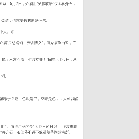
系。5月2日，介眉用“吴侬软语”致函蒋介石，
寄拨倷，倷就要搭我断绝往来。
个人。⑤
眉“只想铜钿，弗讲情义”，而介眉则自誓，不
生也；不忘介眉，何以立业！”
同年9月27日，蒋
”①
蹈覆辙乎？噫！色即是空，空即是色，世人可以醒
了。值得注意的是10月2日的日记：
“潜寓季陶
”蒋介石，迫使蒋不得不躲进戴季陶的寓所。