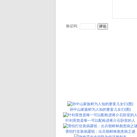
验证码:
孙中山家族鲜为人知的妻妾儿女们(图)
叶剑英曾是唯一可以配枪进蒋介石卧室的人
害怕打仗装病露馅：出兵朝鲜林彪患病之谜