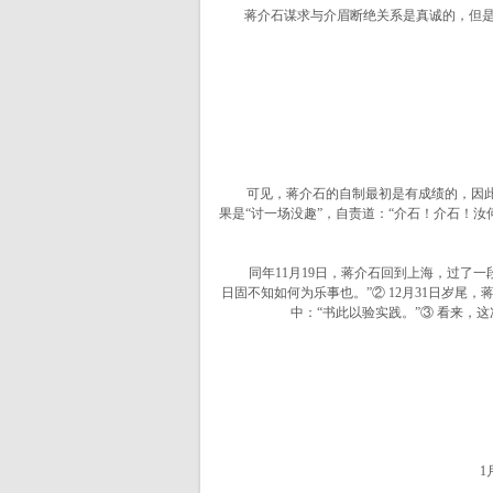
蒋介石谋求与介眉断绝关系是真诚的，但是，
可见，蒋介石的自制最初是有成绩的，因此颇
果是“讨一场没趣”，自责道：“介石！介石！汝
同年11月19日，蒋介石回到上海，过了一段
日固不知如何为乐事也。”
② 12月31日岁
中：“书此以验实践。”③ 看来，
1月