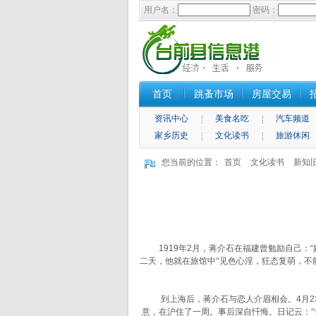
用户名：
密码：
首页
跳蚤市场
房屋交易
资讯中心
美食名吃
汽车频道
家乡历史
文化读书
旅游休闲
您当前的位置：
首页
文化读书
新知
1919年2月，蒋介石在福建曾勉励自己：“
二天，他就在旅馆中
“见色心淫，狂态复萌，不
到上海后，蒋介石与恋人介眉相会。4月23
意，在沪住了一周。事后深自忏悔。日记云：