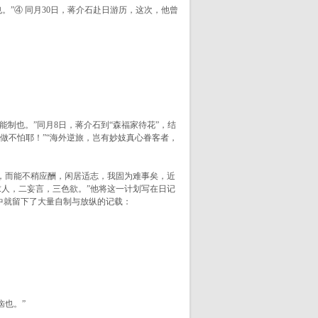
。”
④ 同月30日，蒋介石赴日游历，这次，他曾
能制也。”
同月8日，蒋介石到“森福家待花”，结
人做不怕耶！”“海外逆旅，岂有妙妓真心眷客者，
，而能不稍应酬，闲居适志，我固为难事矣，近
求人，二妄言，三色欲。”他将这一计划写在日记
记中就留下了大量自制与放纵的记载：
恼也。”