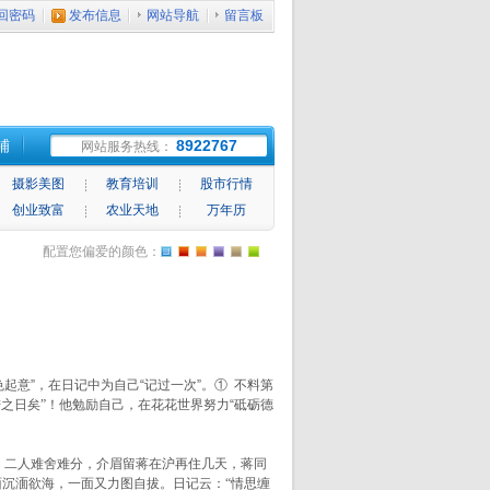
回密码
发布信息
网站导航
留言板
铺
8922767
网站服务热线：
摄影美图
教育培训
股市行情
创业致富
农业天地
万年历
配置您偏爱的颜色：
起意”，在日记中为自己“记过一次”。① 不料第
之日矣”！
他勉励自己，在花花世界努力“砥砺德
，二人难舍难分，介眉留蒋在沪再住几天，蒋同
面沉湎欲海，一面又力图自拔。日记云：
“情思缠