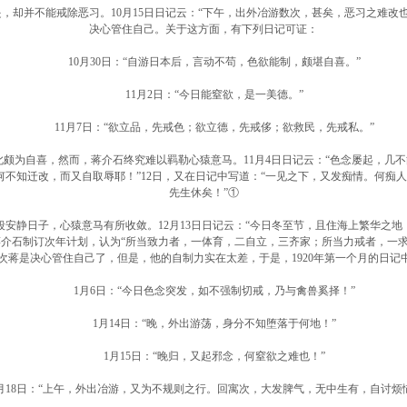
却并不能戒除恶习。10月15日日记云：
“下午，出外冶游数次，甚矣，恶习之难改也
决心管住自己。关于这方面，有下列日记可证：
10月30日：
“自游日本后，言动不苟，色欲能制，颇堪自喜。”
11月2日：
“今日能窒欲，是一美德。”
11月7日：
“欲立品，先戒色；欲立德，先戒侈；欲救民，先戒私。”
为自喜，然而，蒋介石终究难以羁勒心猿意马。11月4日日记云：
“色念屡起，几不
何不知迁改，而又自取辱耶！”12日，又在日记中写道：“一见之下，又发痴情。何痴
先生休矣！”①
安静日子，心猿意马有所收敛。12月13日日记云：
“今日冬至节，且住海上繁华之地
尾，蒋介石制订次年计划，认为“所当致力者，一体育，二自立，三齐家；所当力戒者，一
这次蒋是决心管住自己了，但是，他的自制力实在太差，于是，1920年第一个月的日
1月6日：
“今日色念突发，如不强制切戒，乃与禽兽奚择！”
1月14日：
“晚，外出游荡，身分不知堕落于何地！”
1月15日：
“晚归，又起邪念，何窒欲之难也！”
18日：
“上午，外出冶游，又为不规则之行。回寓次，大发脾气，无中生有，自讨烦