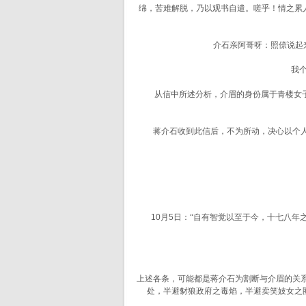
绵，苦难解脱，乃以观书自遣。嗟乎！情之累
介石亲阿哥呀：照倷说起
我个终
从信中所述分析，介眉的身份属于青楼女子。
蒋介石收到此信后，不为所动，决心以个人志业
1
10月5日：
“自有智觉以至于今，十七八年
上述各条，可能都是蒋介石为割断与介眉的关系
处，半避豺狼政府之毒焰，半避卖笑妓女之