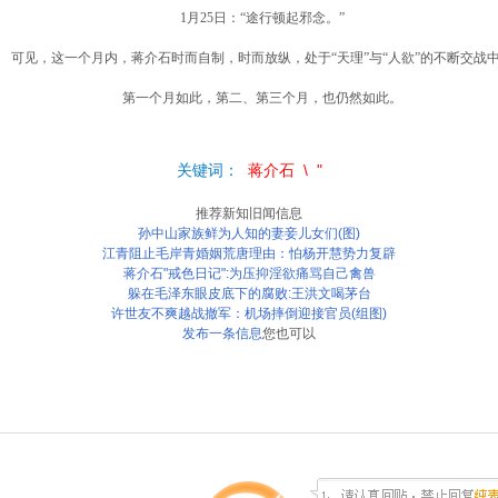
1月25日：
“途行顿起邪念。”
见，这一个月内，蒋介石时而自制，时而放纵，处于“天理”与“人欲”的不断交战
第一个月如此，第二、第三个月，也仍然如此。
关键词：
蒋介石
\
"
推荐新知旧闻信息
孙中山家族鲜为人知的妻妾儿女们(图)
江青阻止毛岸青婚姻荒唐理由：怕杨开慧势力复辟
蒋介石"戒色日记":为压抑淫欲痛骂自己禽兽
躲在毛泽东眼皮底下的腐败:王洪文喝茅台
许世友不爽越战撤军：机场摔倒迎接官员(组图)
发布一条信息
您也可以