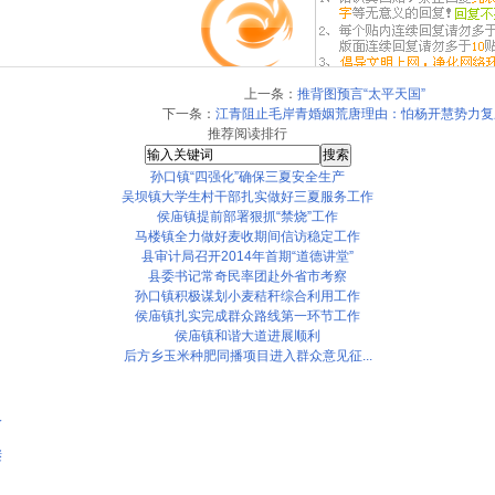
上一条：
推背图预言“太平天国”
下一条：
江青阻止毛岸青婚姻荒唐理由：怕杨开慧势力复
推荐阅读排行
孙口镇“四强化”确保三夏安全生产
吴坝镇大学生村干部扎实做好三夏服务工作
侯庙镇提前部署狠抓“禁烧”工作
马楼镇全力做好麦收期间信访稳定工作
县审计局召开2014年首期“道德讲堂”
县委书记常奇民率团赴外省市考察
孙口镇积极谋划小麦秸秆综合利用工作
侯庙镇扎实完成群众路线第一环节工作
侯庙镇和谐大道进展顺利
后方乡玉米种肥同播项目进入群众意见征...