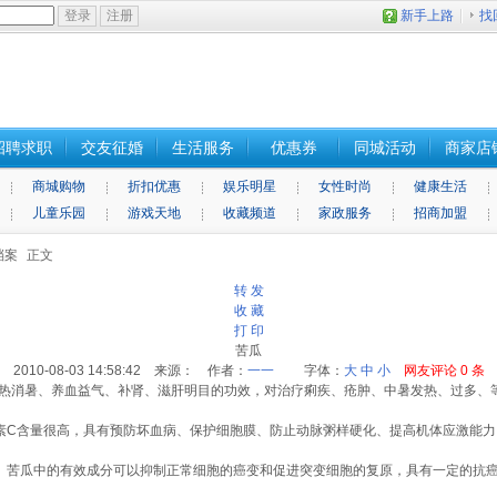
新手上路
找
招聘求职
交友征婚
生活服务
优惠券
同城活动
商家店
商城购物
折扣优惠
娱乐明星
女性时尚
健康生活
儿童乐园
游戏天地
收藏频道
家政服务
招商加盟
档案
正文
转 发
收 藏
打 印
苦瓜
2010-08-03 14:58:42 来源： 作者：
一一
字体：
大
中
小
网友评论
0
条
消暑、养血益气、补肾、滋肝明目的功效，对治疗痢疾、疮肿、中暑发热、过多、
C含量很高，具有预防坏血病、保护细胞膜、防止动脉粥样硬化、提高机体应激能力
瓜中的有效成分可以抑制正常细胞的癌变和促进突变细胞的复原，具有一定的抗