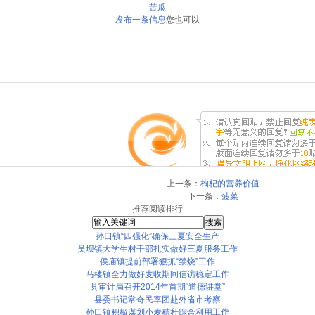
苦瓜
发布一条信息
您也可以
上一条：
枸杞的营养价值
下一条：
菠菜
推荐阅读排行
孙口镇“四强化”确保三夏安全生产
吴坝镇大学生村干部扎实做好三夏服务工作
侯庙镇提前部署狠抓“禁烧”工作
马楼镇全力做好麦收期间信访稳定工作
县审计局召开2014年首期“道德讲堂”
县委书记常奇民率团赴外省市考察
孙口镇积极谋划小麦秸秆综合利用工作