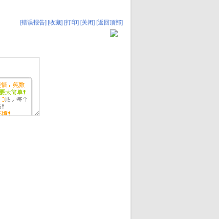
[错误报告]
[收藏]
[打印]
[关闭]
[返回顶部]