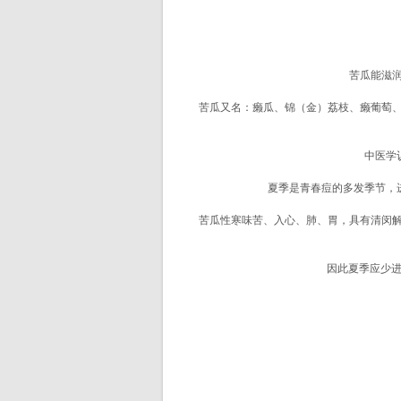
苦瓜能滋润白
苦瓜又名：癞瓜、锦（金）荔枝、癞葡萄、癞
中医学认为
夏季是青春痘的多发季节，进
苦瓜性寒味苦、入心、肺、胃，具有清闵解渴
因此夏季应少进食