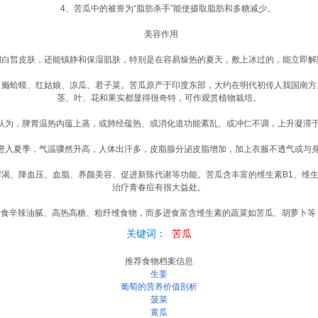
4、苦瓜中的被誉为“脂肪杀手”能使摄取脂肪和多糖减少。
美容作用
皙皮肤，还能镇静和保湿肌肤，特别是在容易燥热的夏天，敷上冰过的，能立即解
蛤蟆、红姑娘、凉瓜、君子菜。苦瓜原产于印度东部，大约在明代初传人我国南方
茎、叶、花和果实都显得很奇特，可作观赏植物栽培。
，脾胃温热内蕴上蒸，或肺经蕴热、或消化道功能紊乱、或冲仁不调，上升凝滞
入夏季，气温骤然升高，人体出汗多，皮脂腺分泌皮脂增加，加上衣服不透气或与身
、降血压、血脂、养颜美容、促进新陈代谢等功能。苦瓜含丰富的维生素B1、维生
治疗青春痘有很大益处。
辛辣油腻、高热高糖、粗纤维食物，而多进食富含维生素的蔬菜如苦瓜、胡萝卜等
关键词：
苦瓜
推荐食物档案信息
生姜
葡萄的营养价值剖析
菠菜
黄瓜