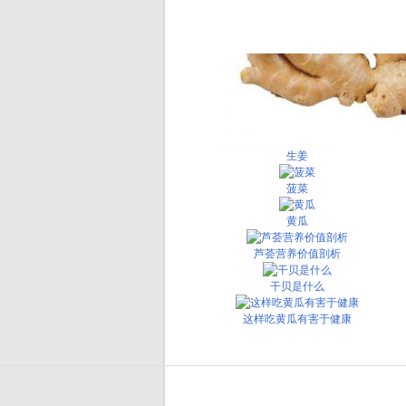
生姜
菠菜
黄瓜
芦荟营养价值剖析
干贝是什么
这样吃黄瓜有害于健康