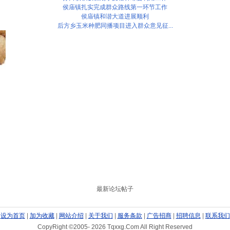
侯庙镇扎实完成群众路线第一环节工作
侯庙镇和谐大道进展顺利
后方乡玉米种肥同播项目进入群众意见征...
最新论坛帖子
设为首页
|
加为收藏
|
网站介绍
|
关于我们
|
服务条款
|
广告招商
|
招聘信息
|
联系我们
CopyRight ©2005-
2026 Tqxxg.Com All Right Reserved