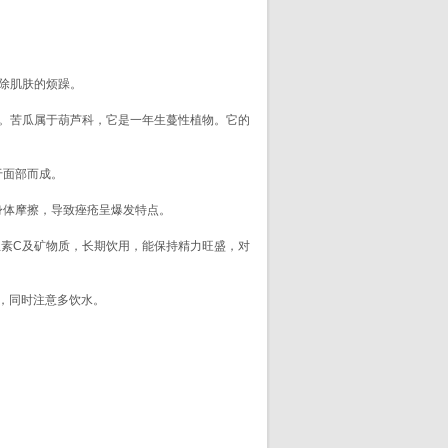
除肌肤的烦躁。
。苦瓜属于葫芦科，它是一年生蔓性植物。它的
于面部而成。
体摩擦，导致痤疮呈爆发特点。
素C及矿物质，长期饮用，能保持精力旺盛，对
，同时注意多饮水。