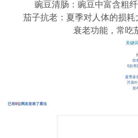
豌豆清肠：豌豆中富含粗纤维
茄子抗老：夏季对人体的损耗大
衰老功能，常吃
关键
饮
6款养
夏季多
芹菜叶
发
已有
0
位网友发表了看法