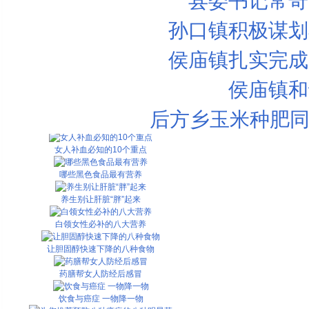
县委书记常奇
孙口镇积极谋划
6款养颜蔬菜 让你越吃越美丽
侯庙镇扎实完成
黄瓜保健食谱
侯庙镇和
女人补血必知的10个重点
后方乡玉米种肥同
葡萄汁战胜橙汁
女人补血必知的10个重点
哪些黑色食品最有营养
养生别让肝脏“胖”起来
白领女性必补的八大营养
让胆固醇快速下降的八种食物
药膳帮女人防经后感冒
饮食与癌症 一物降一物