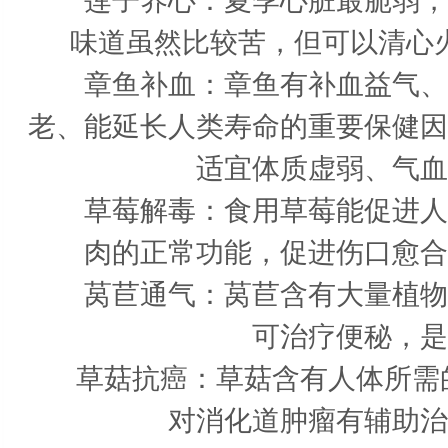
莲子养心：夏季心脏最脆弱，暑
味道虽然比较苦，但可以清心
章鱼补血：章鱼有补血益气、治
老、能延长人类寿命的重要保健因
适宜体质虚弱、气血
草莓解毒：食用草莓能促进人体
肉的正常功能，促进伤口愈合
莴苣通气：莴苣含有大量植物纤
可治疗便秘，是
草菇抗癌：草菇含有人体所需的
对消化道肿瘤有辅助治