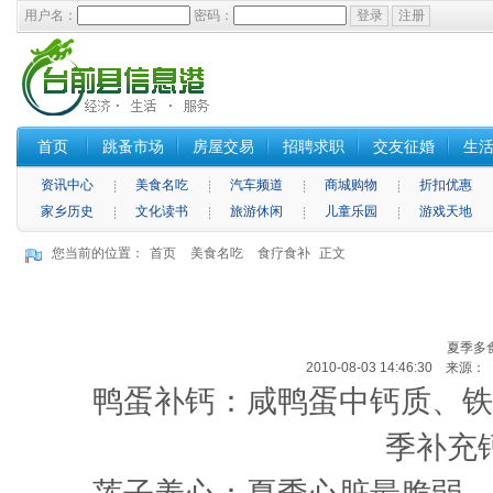
用户名：
密码：
首页
跳蚤市场
房屋交易
招聘求职
交友征婚
生
资讯中心
美食名吃
汽车频道
商城购物
折扣优惠
家乡历史
文化读书
旅游休闲
儿童乐园
游戏天地
您当前的位置：
首页
美食名吃
食疗食补
正文
夏季多
2010-08-03 14:46:30 来
鸭蛋补钙：咸鸭蛋中钙质、铁质
季补充