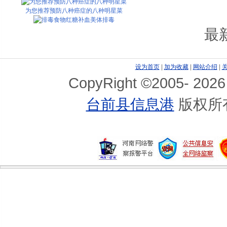
为您推荐预防八种癌症的八种明星菜
排毒食物红糖补血美体排毒
最
自测：一分钟知道你缺什么维生素
设为首页
|
加为收藏
|
网站介绍
|
CopyRight ©2005-
2026
台前县信息港
版权所
6款养颜蔬菜 让你越吃越美丽
黄瓜保健食谱