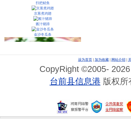
扫把鱿鱼
京葱煮鸡翅
酱汁猪蹄
金沙冬瓜条
设为首页
|
加为收藏
|
网站介绍
|
CopyRight ©2005-
2026
台前县信息港
版权所
粘面墩