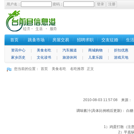
用户名：
密码：
首页
跳蚤市场
房屋交易
招聘求职
交友征婚
生
资讯中心
美食名吃
汽车频道
商城购物
折扣优惠
家乡历史
文化读书
旅游休闲
儿童乐园
游戏天地
您当前的位置：
首页
美食名吃
名吃推荐
正文
2010-08-03 11:57:08 来
调味酱汁(具体比例稍后更新)： 白
1）鸡蛋打散（注意
2）平底锅