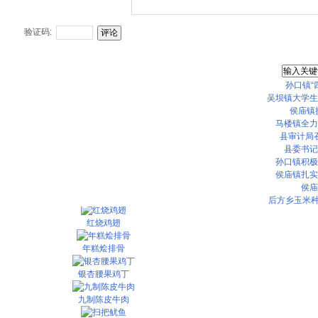
咸肉蒸豆腐
验证码:
重庆江湖菜：跳水鱼片
[新疆菜]新疆大盘鸡
孙口镇“
[粤菜]清蒸鲈鱼
吴坝镇大学生
侯庙镇
干锅田鸡
马楼镇全力
县审计局召
烧烤小谈
县委书记
孙口镇积极
四珍小白菜
侯庙镇扎实
侯庙
叉烧野鸡
后方乡玉米种
红烧鸡翅
年糕烩排骨
银杏腰果鸡丁
九制陈皮牛肉