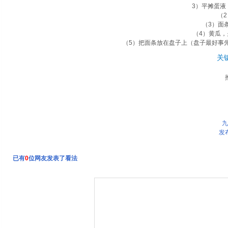
3）平摊蛋液
（
（3）面
（4）黄瓜
（5）把面条放在盘子上（盘子最好事
关
粘面墩
九
发
已有
0
位网友发表了看法
酸菜鱼
小鸡炖蘑菇
正宗羊汤绘面，十年老店丁桥单县羊汤