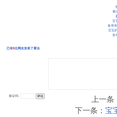
酷
宝
备孕准
宝宝的
发
已有
0
位网友发表了看法
验证码:
上一条
下一条：
宝