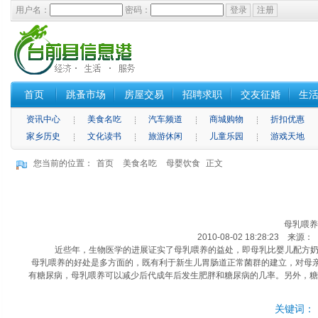
用户名：
密码：
首页
跳蚤市场
房屋交易
招聘求职
交友征婚
生
资讯中心
美食名吃
汽车频道
商城购物
折扣优惠
家乡历史
文化读书
旅游休闲
儿童乐园
游戏天地
您当前的位置：
首页
美食名吃
母婴饮食
正文
母乳喂养
2010-08-02 18:28:23 来
近些年，生物医学的进展证实了母乳喂养的益处，即母乳比婴儿配方奶具
母乳喂养的好处是多方面的，既有利于新生儿胃肠道正常菌群的建立，对母亲和
有糖尿病，母乳喂养可以减少后代成年后发生肥胖和糖尿病的几率。另外，糖
关键词：