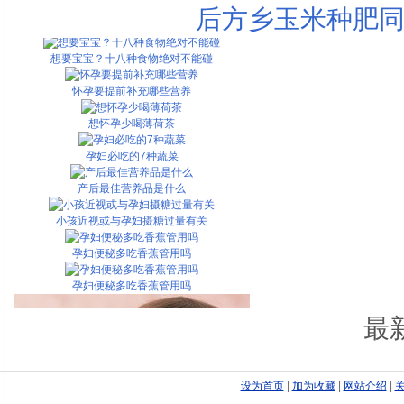
后方乡玉米种肥同
研究指出24种食物宝宝不能吃
想要宝宝？十八种食物绝对不能碰
怀孕要提前补充哪些营养
想怀孕少喝薄荷茶
孕妇必吃的7种蔬菜
产后最佳营养品是什么
小孩近视或与孕妇摄糖过量有关
孕妇便秘多吃香蕉管用吗
孕妇便秘多吃香蕉管用吗
最
设为首页
|
加为收藏
|
网站介绍
|