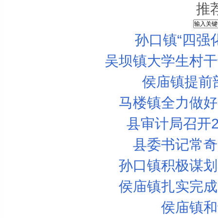
推
孙口镇“四强
宝宝怎么吃鸡蛋更好？
吴坝镇大学生村干
宝宝的聪明大脑是“喂”出来的
3款营养丰富的夏日早餐
侯庙镇提前
春天不感冒 bb要吃红蔬果
马楼镇全力做好
最适合准妈妈吃的水果
县审计局召开2
准妈妈的三餐补钙食谱
县委书记常奇
孕妇吃宵夜的三大危害
孙口镇积极谋划
产后一定要补充这些营养
半岁的宝宝最易患贫血
侯庙镇扎实完成
准妈妈常见的五种饮食误区
侯庙镇和
孕妇吃点“苦”食助消化