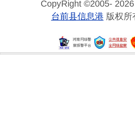
CopyRight ©2005-
2026
台前县信息港
版权所
宝宝怎么吃鸡蛋更好？
宝宝的聪明大脑是“喂”出来的
3款营养丰富的夏日早餐
春天不感冒 bb要吃红蔬果
最适合准妈妈吃的水果
准妈妈的三餐补钙食谱