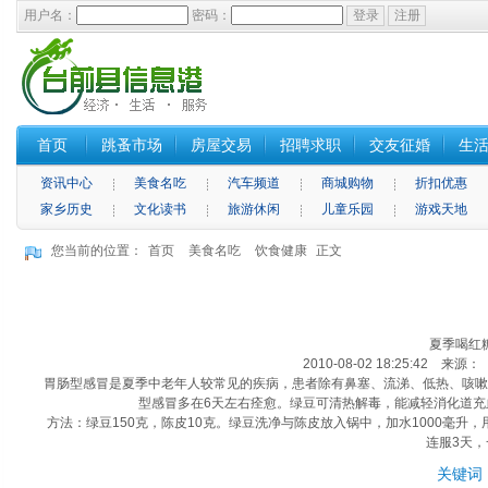
用户名：
密码：
首页
跳蚤市场
房屋交易
招聘求职
交友征婚
生
资讯中心
美食名吃
汽车频道
商城购物
折扣优惠
家乡历史
文化读书
旅游休闲
儿童乐园
游戏天地
您当前的位置：
首页
美食名吃
饮食健康
正文
夏季喝红
2010-08-02 18:25:42 来
胃肠型感冒是夏季中老年人较常见的疾病，患者除有鼻塞、流涕、低热、咳嗽等
型感冒多在6天左右痊愈。绿豆可清热解毒，能减轻消化道
方法：绿豆150克，陈皮10克。绿豆洗净与陈皮放入锅中，加水1000毫升，
连服3天
关键词