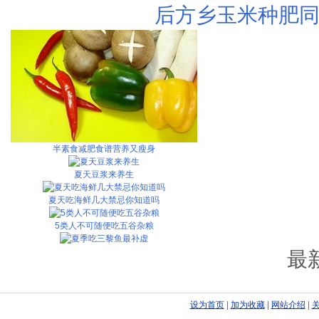
后方乡玉米种肥同
半素食减肥食谱营养又瘦身
夏天豆浆来养生
夏天吃海鲜几大禁忌你知道吗
5类人不可随便吃五谷杂粮
夏季吃三黎鱼最补虚
最
设为首页
|
加为收藏
|
网站介绍
|