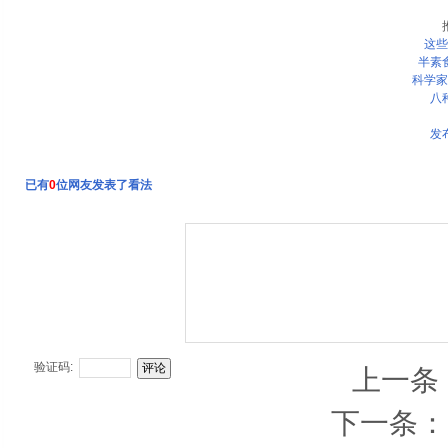
这些
半素
科学家
八
发
已有
0
位网友发表了看法
验证码:
上一条
下一条：