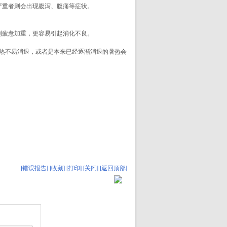
重者则会出现腹泻、腹痛等症状。
疲惫加重，更容易引起消化不良。
热不易消退，或者是本来已经逐渐消退的暑热会
[错误报告]
[收藏]
[打印]
[关闭]
[返回顶部]