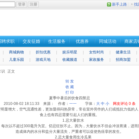
新手上路
找
招聘求职
交友征婚
生活服务
优惠券
同城活动
商家店
商城购物
折扣优惠
娱乐明星
女性时尚
健康生活
儿童乐园
游戏天地
收藏频道
家政服务
招商加盟
常识
正文
转 发
收 藏
打 印
夏季中暑后的饮食四禁忌
2010-08-02 18:11:33 来源： 作者：
一一
字体：
大
中
小
网友评论
0
条
显增大，空气流通性差，更加显得闷热异常，常在室外劳作的人们或抵抗力低的人
食上也有四忌需要引起人们的重视。
1.忌大量饮水
次以不超过300毫升为宜。切忌狂饮不止。因为，大量饮水不但会冲淡胃液，进而
造成体内的水分和盐分大量流失，严重者可以促使热痉挛的发生。
2.忌大量食用生冷瓜果