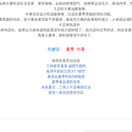
果大量吃进生冷瓜果、寒性食物，会损伤脾胃阳气，使脾胃运动无力，寒湿内滞，严
3.忌吃大量油腻食物
中暑后应该少吃油腻食物，以适应夏季胃肠的消化功能。
胃肠的负担，使大量血液滞留于胃肠道，输送到大脑的血液相对减少，人体就会感到
4.忌单纯进补
纯进补。如果认为身体虚弱急需进补就大错特错了。因为进补过早的话，则会使暑
再卷土重来，那时就更得不偿失了。
关键词：
夏季
中暑
推荐饮食常识信息
三种家常素菜 减肥不能吃
食用牛奶应注意3个“细节”
最适合夏季吃的5种蔬菜
夏季食品谨防变质
炎炎夏日，三类人不宜喝绿豆汤
发布一条信息
您也可以