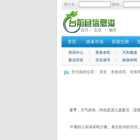
用户名：
密码：
首页
跳蚤市场
房屋交易
资讯中心
美食名吃
汽车频道
家乡历史
文化读书
旅游休闲
您当前的位置：
首页
美食名吃
饮食
夏季，天气炎热，特别是进入盛夏后，湿度明
中暑的人应该采取少量、多次饮水的方法，每
三种家常素菜 减肥不能吃