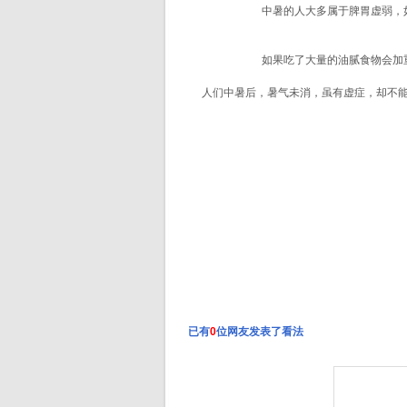
中暑的人大多属于脾胃虚弱，如
如果吃了大量的油腻食物会加重
人们中暑后，暑气未消，虽有虚症，却不能单
食用牛奶应注意3个“细节”
已有
0
位网友发表了看法