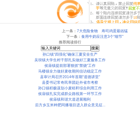
上一条：
7大危险食物 寿司鸡蛋最凶猛
下一条：
食用牛奶应注意3个“细节”
推荐阅读排行
孙口镇“四强化”确保三夏安全生产
吴坝镇大学生村干部扎实做好三夏服务工作
侯庙镇提前部署狠抓“禁烧”工作
马楼镇全力做好麦收期间信访稳定工作
县审计局召开2014年首期“道德讲堂”
县委书记常奇民率团赴外省市考察
孙口镇积极谋划小麦秸秆综合利用工作
侯庙镇扎实完成群众路线第一环节工作
侯庙镇和谐大道进展顺利
后方乡玉米种肥同播项目进入群众意见征...