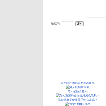
验证码:
最适合夏季吃的5种蔬菜
电脑族等7类人夏天该补维生素
盘点夏季常吃家常菜的有毒搭配
吃零食应该首选水果和坚果
“难吃”食物很能养人
柠檬，爱美的你少不了它
方便面连汤吃容易患高血压
老人的膳食原则
你知道薯类食物最忌怎么吃吗？