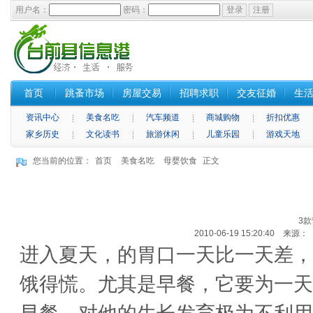
用户名：
密码：
首页
跳蚤市场
房屋交易
招聘求职
交友征婚
生
资讯中心
美食名吃
汽车频道
商城购物
折扣优惠
家乡历史
文化读书
旅游休闲
儿童乐园
游戏天地
您当前的位置：
首页
美食名吃
母婴饮食
正文
3
2010-06-19 15:20:40 来
进入夏天，的胃口一天比一天差，
饿得慌。尤其是早餐，它要为一天