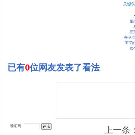
关键
酷
宝
备孕准
宝宝的
发
已有
0
位网友发表了看法
验证码:
上一条