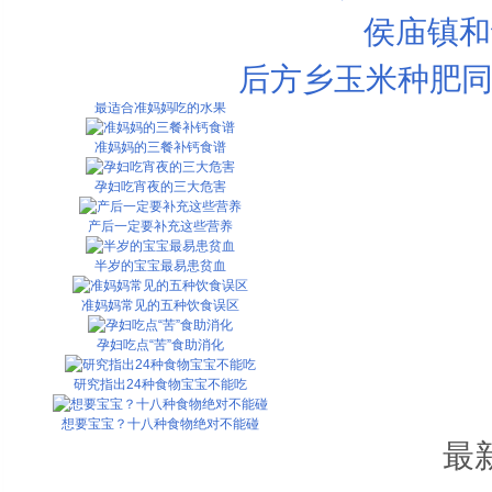
侯庙镇和
3款营养丰富的夏日早餐
春天不感冒 bb要吃红蔬果
后方乡玉米种肥同
最适合准妈妈吃的水果
准妈妈的三餐补钙食谱
孕妇吃宵夜的三大危害
产后一定要补充这些营养
半岁的宝宝最易患贫血
准妈妈常见的五种饮食误区
孕妇吃点“苦”食助消化
研究指出24种食物宝宝不能吃
想要宝宝？十八种食物绝对不能碰
最
怀孕要提前补充哪些营养