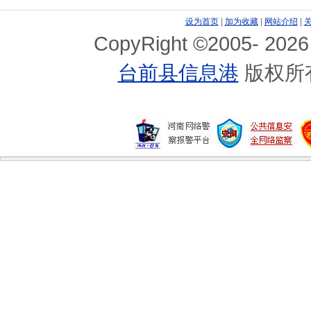
想怀孕少喝薄荷茶
设为首页
|
加为收藏
|
网站介绍
|
孕妇必吃的7种蔬菜
CopyRight ©2005-
2026
产后最佳营养品是什么
台前县信息港
版权所
小孩近视或与孕妇摄糖过量有关
孕妇便秘多吃香蕉管用吗
孕妇便秘多吃香蕉管用吗