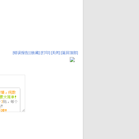
[错误报告]
[收藏]
[打印]
[关闭]
[返回顶部]