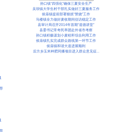
孙口镇“四强化”确保三夏安全生产
吴坝镇大学生村干部扎实做好三夏服务工作
侯庙镇提前部署狠抓“禁烧”工作
马楼镇全力做好麦收期间信访稳定工作
县审计局召开2014年首期“道德讲堂”
县委书记常奇民率团赴外省市考察
孙口镇积极谋划小麦秸秆综合利用工作
侯庙镇扎实完成群众路线第一环节工作
侯庙镇和谐大道进展顺利
后方乡玉米种肥同播项目进入群众意见征...