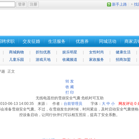
新手上路
找
招聘求职
交友征婚
生活服务
优惠券
同城活动
商家店
商城购物
折扣优惠
娱乐明星
女性时尚
健康生活
儿童乐园
游戏天地
收藏频道
家政服务
招商加盟
穿越
正文
转 发
收 藏
打 印
无线电遥控的雪崩安全气囊 危机时可互助
2010-06-13 14:00:35 来源： 作者：
台前管理员
字体：
大
中
小
网友评论
0
都会准备雪崩安全气囊。不过，在雪崩发生的时候，时间紧迫，及时启动安全气囊便格
控设备启动，让同行伙伴们可以相互照应，提高了安全系数。