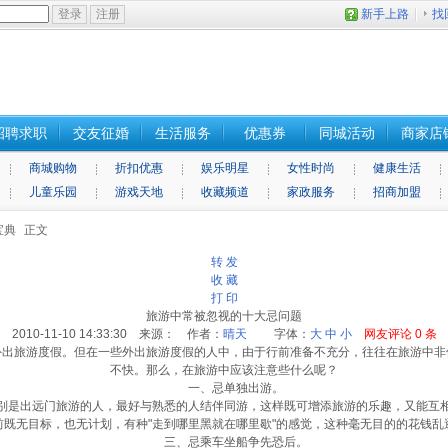
新手上路
找
招聘求职
交友征婚
生活服务
优惠券
同城活动
商家店
商城购物
折扣优惠
娱乐明星
女性时尚
健康生活
儿童乐园
游戏天地
收藏频道
家政服务
招商加盟
宝典
正文
转 发
收 藏
打 印
旅游中常被忽视的十大忌问题
2010-11-10 14:33:30 来源： 作者：
晴天
字体：
大
中
小
网友评论
0
条
外出旅游度假。但在一些外出旅游度假的人中，由于行前准备不充分，往往在旅游中非
不快。那么，在旅游中应该注意些什么呢？
一、忌单独出游。
出远门旅游的人，最好与熟悉的人结伴同游，这样既可增添旅游的乐趣，又能互
无目标，也无计划，有种"走到哪里黑就在哪里歇"的感觉，这种毫无目的的花钱乱
三、忌乘车坐船争先恐后。