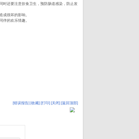
同时还要注意饮食卫生，预防肠道感染，防止发
造成很坏的影响。
同伴的欢乐情趣。
。
[错误报告]
[收藏]
[打印]
[关闭]
[返回顶部]