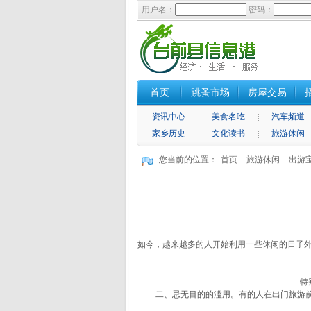
用户名：
密码：
首页
跳蚤市场
房屋交易
资讯中心
美食名吃
汽车频道
家乡历史
文化读书
旅游休闲
您当前的位置：
首页
旅游休闲
出游
如今，越来越多的人开始利用一些休闲的日子
特别是
二、忌无目的的滥用。有的人在出门旅游前既