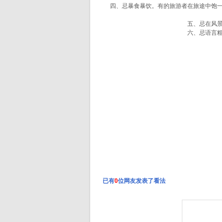
四、忌暴食暴饮。有的旅游者在旅途中饱一顿
五、忌在风景区
六、忌语言粗野
已有
0
位网友发表了看法