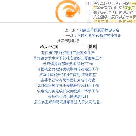
上一条：
内蒙古草原夏季旅游攻略
下一条：
不得不看的30条穷游小常识
推荐阅读排行
孙口镇“四强化”确保三夏安全生产
吴坝镇大学生村干部扎实做好三夏服务工作
侯庙镇提前部署狠抓“禁烧”工作
马楼镇全力做好麦收期间信访稳定工作
县审计局召开2014年首期“道德讲堂”
县委书记常奇民率团赴外省市考察
孙口镇积极谋划小麦秸秆综合利用工作
侯庙镇扎实完成群众路线第一环节工作
侯庙镇和谐大道进展顺利
后方乡玉米种肥同播项目进入群众意见征...