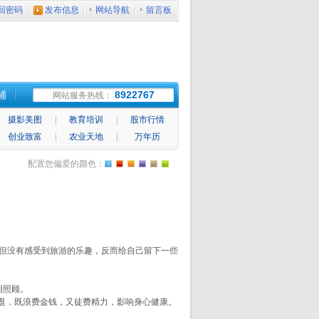
回密码
发布信息
网站导航
留言板
铺
8922767
网站服务热线：
摄影美图
教育培训
股市行情
创业致富
农业天地
万年历
配置您偏爱的颜色：
但没有感受到旅游的乐趣，反而给自己留下一些
相照顾。
逛，既浪费金钱，又徒费精力，影响身心健康。