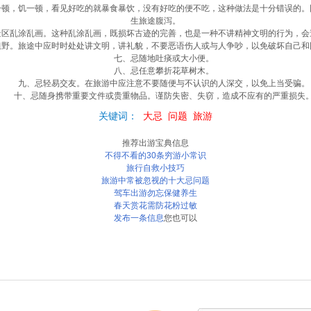
，饥一顿，看见好吃的就暴食暴饮，没有好吃的便不吃，这种做法是十分错误的。
生旅途腹泻。
乱涂乱画。这种乱涂乱画，既损坏古迹的完善，也是一种不讲精神文明的行为，会
。旅途中应时时处处讲文明，讲礼貌，不要恶语伤人或与人争吵，以免破坏自己和
七、忌随地吐痰或大小便。
八、忌任意攀折花草树木。
九、忌轻易交友。在旅游中应注意不要随便与不认识的人深交，以免上当受骗。
十、忌随身携带重要文件或贵重物品。谨防失密、失窃，造成不应有的严重损失
关键词：
大忌
问题
旅游
推荐出游宝典信息
不得不看的30条穷游小常识
旅行自救小技巧
旅游中常被忽视的十大忌问题
驾车出游勿忘保健养生
春天赏花需防花粉过敏
发布一条信息
您也可以