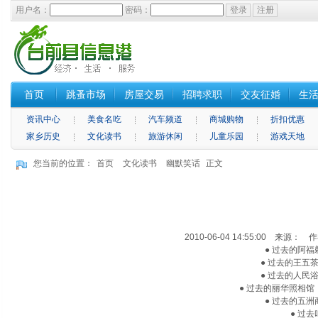
用户名：
密码：
首页
跳蚤市场
房屋交易
招聘求职
交友征婚
生
资讯中心
美食名吃
汽车频道
商城购物
折扣优惠
家乡历史
文化读书
旅游休闲
儿童乐园
游戏天地
您当前的位置：
首页
文化读书
幽默笑话
正文
2010-06-04 14:55:00 来源： 
● 过去的阿福
● 过去的王五
● 过去的人民
● 过去的丽华照相馆
● 过去的五洲
● 过