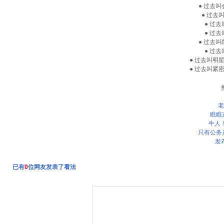
● 过去
● 过去
● 过
● 过
● 过去
● 过
● 过去叫明
● 过去叫紧
老
瞧瞧
牛人
只有公务
发
已有
0
位网友发表了看法