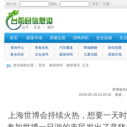
用户名：
密码：
首页
跳蚤市场
房屋交易
招聘求职
交友征婚
生
资讯中心
美食名吃
汽车频道
商城购物
折扣优惠
家乡历史
文化读书
旅游休闲
儿童乐园
游戏天地
您当前的位置：
首页
旅游休闲
旅游资讯
正文
世博游升
2010-05-29 14:20:32 来
上海世博会持续火热，想要一天时