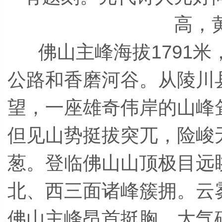
高，
佛山主峰海拔1791米
公路和香磨河谷。从陵川
望，一座雄奇伟岸的山峰
但见山势挺拔突兀，险峻
葱。登临佛山山顶极目远
北、西三面诸峰簇拥。云
佛山主峰昂首挺胸、大气