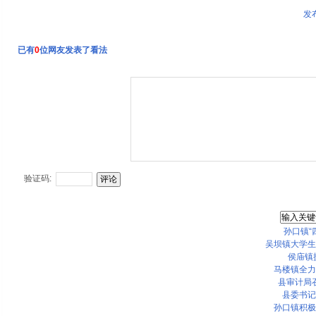
发
已有
0
位网友发表了看法
验证码:
孙口镇“
吴坝镇大学生
侯庙镇
马楼镇全力
县审计局召
县委书记
孙口镇积极