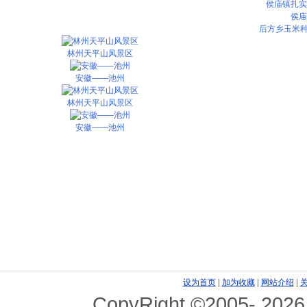
侯庙镇扎实
侯庙
后方乡玉米种
林州天平山风景区
安徽——池州
林州天平山风景区
安徽——池州
设为首页
|
加为收藏
|
网站介绍
|
CopyRight ©2005-
2026