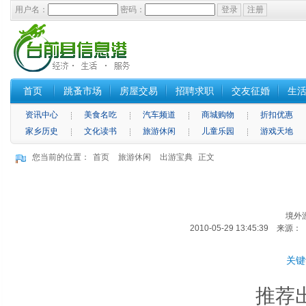
用户名：
密码：
首页
跳蚤市场
房屋交易
招聘求职
交友征婚
生
资讯中心
美食名吃
汽车频道
商城购物
折扣优惠
家乡历史
文化读书
旅游休闲
儿童乐园
游戏天地
您当前的位置：
首页
旅游休闲
出游宝典
正文
境外
2010-05-29 13:45:39 来
关键
推荐