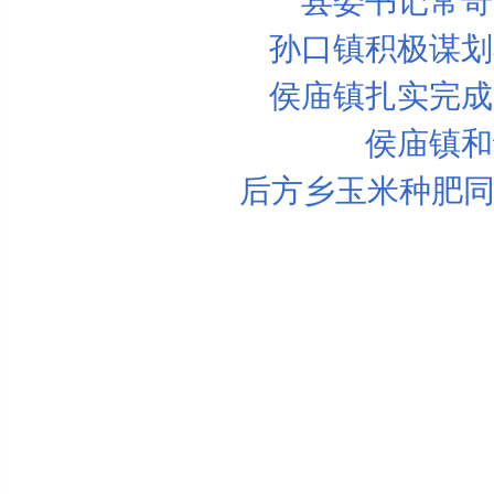
县委书记常奇
孙口镇积极谋划
侯庙镇扎实完成
侯庙镇和
后方乡玉米种肥同