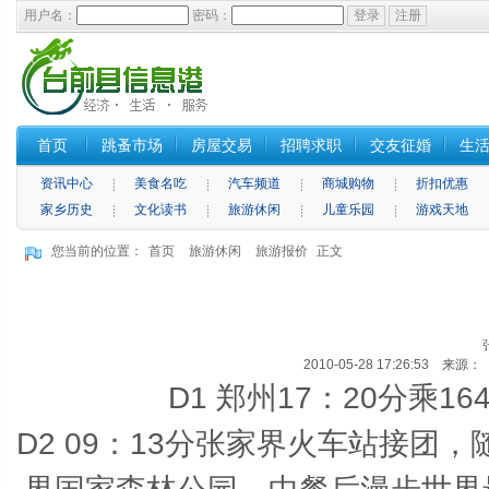
用户名：
密码：
首页
跳蚤市场
房屋交易
招聘求职
交友征婚
生
资讯中心
美食名吃
汽车频道
商城购物
折扣优惠
家乡历史
文化读书
旅游休闲
儿童乐园
游戏天地
您当前的位置：
首页
旅游休闲
旅游报价
正文
2010-05-28 17:26:53 来
D1 郑州17：20分乘1
D2 09：13分张家界火车站接团