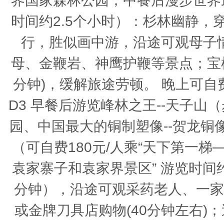
界国家森林公园，中餐后漫步世界
时间约2.5个小时）：杉林幽静
行，胜似画中游，沿途可观母子
母、金鞭岩、神鹰护鞭等景点；宝
分钟)，缓解旅途劳顿。 晚上可自费
D3 早餐后游览峰林之王--天子
园、中国最大的铜制塑像--贺龙
（可自费180元/人乘“天下第一
袁家寨子和袁家界景区” 游览时间
分钟），沿途可观采药老人、一家
或金牌刀具店购物(40分钟左右)