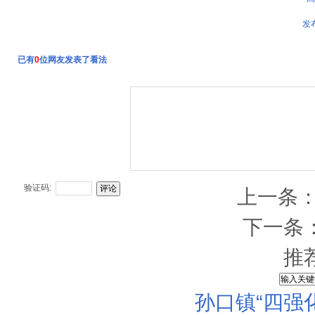
发
已有
0
位网友发表了看法
验证码:
上一条
下一条
推
孙口镇“四强