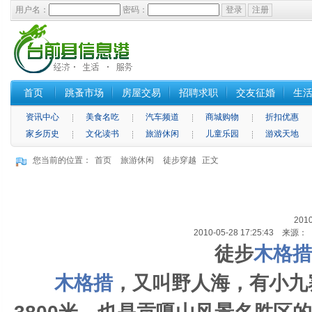
用户名：
密码：
首页
跳蚤市场
房屋交易
招聘求职
交友征婚
生
资讯中心
美食名吃
汽车频道
商城购物
折扣优惠
家乡历史
文化读书
旅游休闲
儿童乐园
游戏天地
您当前的位置：
首页
旅游休闲
徒步穿越
正文
20
2010-05-28 17:25:43 来
徒步
木格措
木格措
，又叫野人海，有小九寨