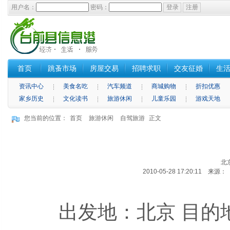
用户名：
密码：
首页
跳蚤市场
房屋交易
招聘求职
交友征婚
生
资讯中心
美食名吃
汽车频道
商城购物
折扣优惠
家乡历史
文化读书
旅游休闲
儿童乐园
游戏天地
您当前的位置：
首页
旅游休闲
自驾旅游
正文
北
2010-05-28 17:20:11 来
出发地：北京 目的地