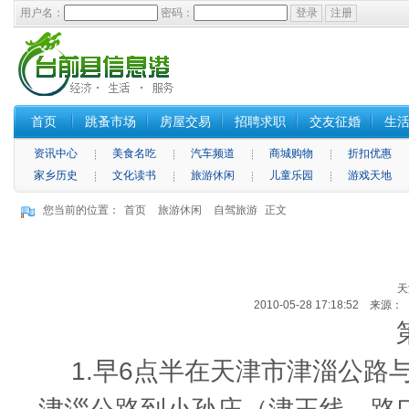
用户名：
密码：
首页
跳蚤市场
房屋交易
招聘求职
交友征婚
生
资讯中心
美食名吃
汽车频道
商城购物
折扣优惠
家乡历史
文化读书
旅游休闲
儿童乐园
游戏天地
您当前的位置：
首页
旅游休闲
自驾旅游
正文
天
2010-05-28 17:18:52 来
1.早6点半在天津市津淄公路与