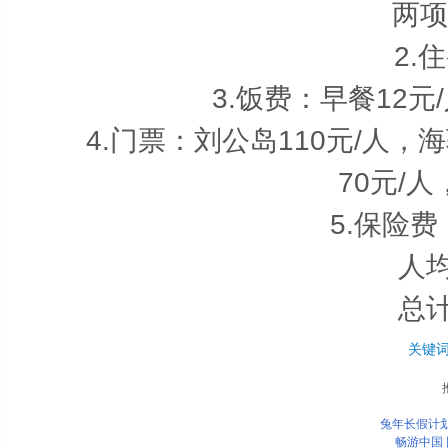
两项合计
2.住宿
3.饭费：早餐12元/
4.门票：刘公岛110元/人，海驴
70元/人
5.保险费：
人均费
总计费
关键
兔年长假计划
畅游中国