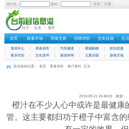
用户名：
密码：
首页
跳蚤市场
房屋交易
招聘求职
交友征婚
生
资讯中心
美食名吃
汽车频道
商城购物
折扣优惠
家乡历史
文化读书
旅游休闲
儿童乐园
游戏天地
您当前的位置：
首页
美食名吃
食疗食补
正文
2010-05-21 16:48:02 来源
橙汁在不少人心中或许是最健康
管。这主要都归功于橙子中富含的