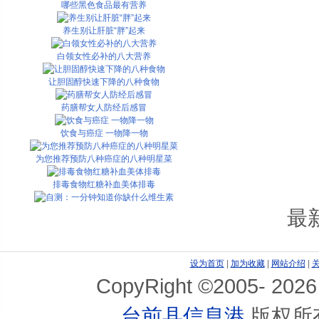
哪些黑色食品最有营养
养生别让肝脏“胖”起来
白领女性必补的八大营养
让胆固醇快速下降的八种食物
药膳帮女人防经后感冒
饮食与癌症 一物降一物
为您推荐预防八种癌症的八种明星菜
排毒食物红糖补血美体排毒
自测：一分钟知道你缺什么维生素
最
设为首页
|
加为收藏
|
网站介绍
|
CopyRight ©2005-
2026
台前县信息港
版权所