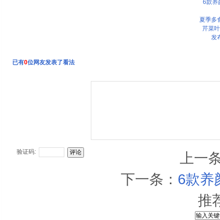
6款养
夏季多
芹菜叶
发
已有
0
位网友发表了看法
验证码:
上一
下一条：
6款养
推