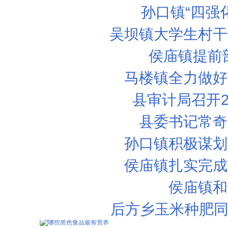
孙口镇“四强
吴坝镇大学生村干
侯庙镇提前
马楼镇全力做好
县审计局召开2
县委书记常奇
孙口镇积极谋划
6款养颜蔬菜 让你越吃越美丽
黄瓜保健食谱
侯庙镇扎实完成
女人补血必知的10个重点
侯庙镇和
葡萄汁战胜橙汁
后方乡玉米种肥同
女人补血必知的10个重点