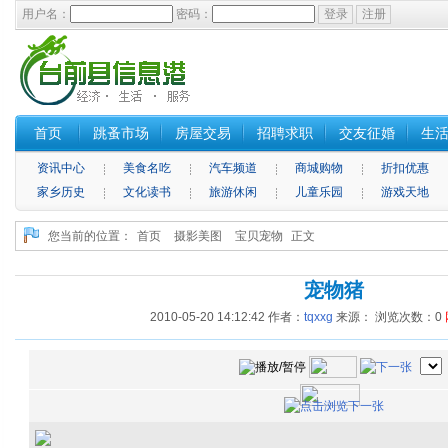
用户名：
密码：
首页
跳蚤市场
房屋交易
招聘求职
交友征婚
生
资讯中心
美食名吃
汽车频道
商城购物
折扣优惠
家乡历史
文化读书
旅游休闲
儿童乐园
游戏天地
您当前的位置：
首页
摄影美图
宝贝宠物
正文
宠物猪
2010-05-20 14:12:42
作者：
tqxxg
来源： 浏览次数：
0