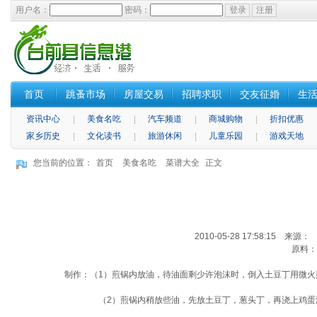
用户名：
密码：
首页
跳蚤市场
房屋交易
招聘求职
交友征婚
生
资讯中心
美食名吃
汽车频道
商城购物
折扣优惠
家乡历史
文化读书
旅游休闲
儿童乐园
游戏天地
您当前的位置：
首页
美食名吃
菜谱大全
正文
2010-05-28 17:58:15 来源
原料：
制作：（1）煎锅内放油，待油面剩少许泡沫时，倒入土豆丁用微
（2）煎锅内稍放些油，先放土豆丁，葱头丁，再浇上鸡