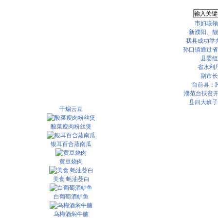
市妇联领
新濮阳、靓
我县成功举办
孙口镇通过省
县委组
省水利
副市长
台前县：
豉汁牛肉
濮范台扶贫开
县四大班子
干煸云豆
酸菜瘦肉粉丝煲
银耳百合蒸南瓜
黄豆烧肉
美食 蚝油茭白
白葡萄酒鲈鱼
乌梅酒焖牛腩