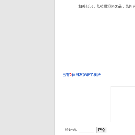
相关知识：荔枝属湿热之品，民间
已有
0
位网友发表了看法
验证码: