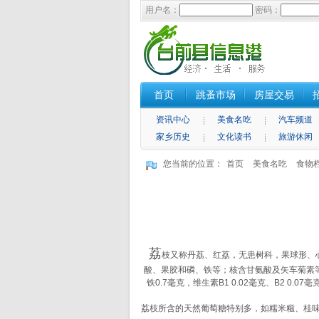
用户名：
密码：
首页
跳蚤市场
房屋交易
资讯中心
美食名吃
汽车频道
家乡历史
文化读书
旅游休闲
您当前的位置：
首页
美食名吃
食物
荔
枝又称丹荔、红荔，无患树科，果球形、
酸、果胶和磷、铁等；核含甘氨酸及矢车菊素等。每1
铁0.7毫克，维生素B1 0.02毫克、B2 
荔枝所含的天然葡萄糖特别多，如糯米糍、桂味