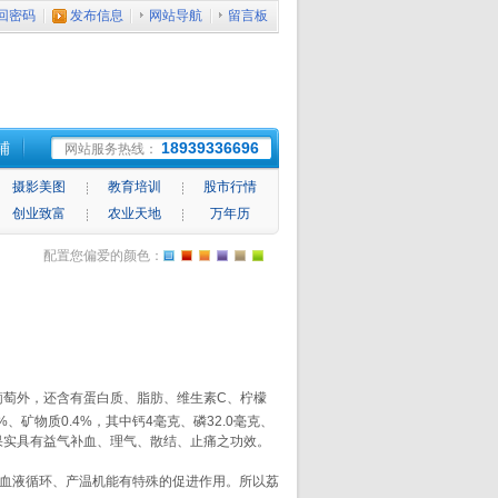
回密码
发布信息
网站导航
留言板
铺
18939336696
网站服务热线：
摄影美图
教育培训
股市行情
创业致富
农业天地
万年历
配置您偏爱的颜色：
葡萄外，还含有蛋白质、脂肪、维生素C、柠檬
%、矿物质0.4%，其中钙4毫克、磷32.0毫克、
。荔枝果实具有益气补血、理气、散结、止痛之功效。
对血液循环、产温机能有特殊的促进作用。所以荔