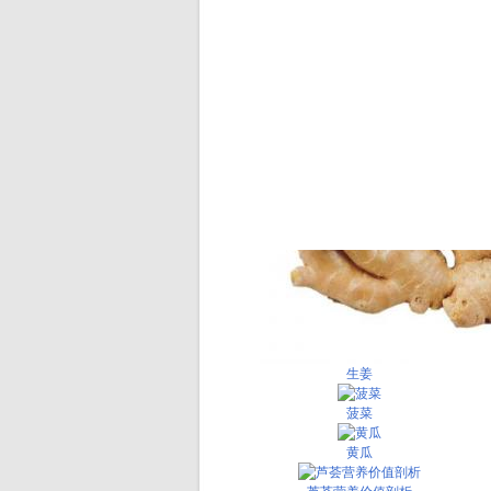
生姜
菠菜
黄瓜