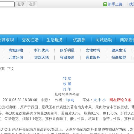
新手上路
找
招聘求职
交友征婚
生活服务
优惠券
同城活动
商家店
商城购物
折扣优惠
娱乐明星
女性时尚
健康生活
儿童乐园
游戏天地
收藏频道
家政服务
招商加盟
档案
正文
转 发
收 藏
打 印
荔枝的营养价值
2010-05-31 16:38:46 来源： 作者：
tqxxg
字体：
大
中
小
网友评论
0
条
心形或卵形，原产于我国，是我国有代表性的著名南方水果。果肉除含丰富的蔗糖、
00克荔枝果肉含热量268焦耳、蛋白质0.7%、脂肪0.1%、糖15.0%、纤维0.2
0.07毫克、C15毫克、烟酸1.1毫克。荔枝果肉味甘、酸，性温。核味甘、微苦，性温
之类上好品种葡萄糖含量高达66%以上。天然的葡萄糖对补血健肺有特殊的功效，