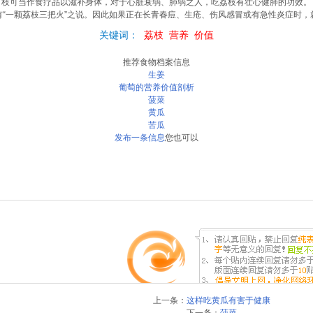
枝可当作食疗品以滋补身体，对于心脏衰弱、肺弱之人，吃荔枝有壮心健肺的功效。
有“一颗荔枝三把火”之说。因此如果正在长青春痘、生疮、伤风感冒或有急性炎症时，
关键词：
荔枝
营养
价值
推荐食物档案信息
生姜
葡萄的营养价值剖析
菠菜
黄瓜
苦瓜
发布一条信息
您也可以
上一条：
这样吃黄瓜有害于健康
下一条：
菠菜