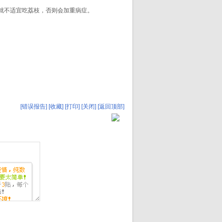
就不适宜吃荔枝，否则会加重病症。
[错误报告]
[收藏]
[打印]
[关闭]
[返回顶部]