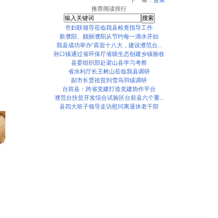
推荐阅读排行
市妇联领导莅临我县检查指导工作
新濮阳、靓丽濮阳从节约每一滴水开始
我县成功举办“喜迎十八大，建设濮范台...
孙口镇通过省环保厅省级生态创建乡镇验收
县委组织部赴梁山县学习考察
省水利厅长王树山莅临我县调研
副市长贾祖贫到雪鸟羽绒调研
台前县：跨省党建打造党建协作平台
濮范台扶贫开发综合试验区台前县六个重...
县四大班子领导走访慰问离退休老干部