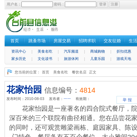
用户名：
密码：
首页
跳蚤市场
房屋交易
招聘求职
交友征婚
生
资讯中心
美食名吃
汽车频道
商城购物
折扣优惠
家乡历史
文化读书
旅游休闲
儿童乐园
游戏天地
您当前的位置：
首页
美食名吃
餐饮名店
正文
花家怡园
信息编号：
4814
发布时间：2010-08-03 发布者：
一一
有效期：
举 报
花家怡园是一座著名的四合院式餐厅，院
深百米的三个联院有曲径相通。您在品尝花
的同时，还可观赏雕梁画栋、庭园家具、陈
门特色。餐厅备有五百个餐位，大小雅间20