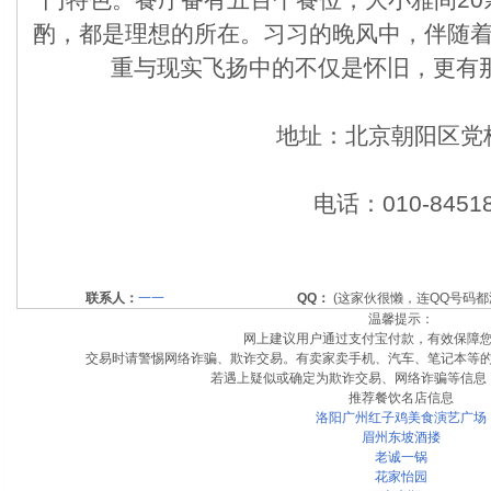
酌，都是理想的所在。习习的晚风中，伴随
重与现实飞扬中的不仅是怀旧，更有那
地址：北京朝阳区党校
电话：010-84518
联系人：
一一
QQ：
(这家伙很懒，连QQ号码都
温馨提示：
网上建议用户通过支付宝付款，有效保障
交易时请警惕网络诈骗、欺诈交易。有卖家卖手机、汽车、笔记本等
若遇上疑似或确定为欺诈交易、网络诈骗等信息
推荐餐饮名店信息
洛阳广州红子鸡美食演艺广场
眉州东坡酒搂
老诚一锅
花家怡园