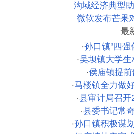
沟域经济典型助
微软发布芒果对
最
·
孙口镇“四强
·
吴坝镇大学生村
·
侯庙镇提前
·
马楼镇全力做
·
县审计局召开2
·
县委书记常
·
孙口镇积极谋