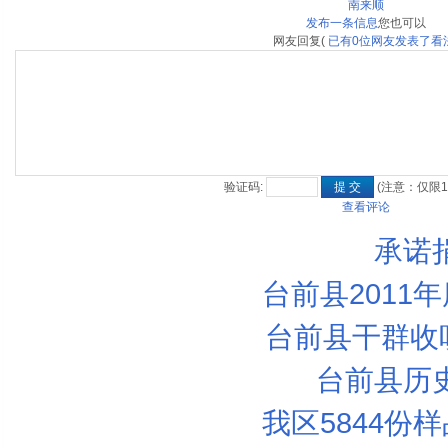
南来顺
发布一条信息
您也可以
网友回复
(
已有
0
位网友发表了看
验证码:
(注意：仅限1
查看评论
承诺
台前县2011年
台前县干群收听
台前县历
我区5844份样