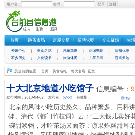
用户名：
密码：
首页
跳蚤市场
房屋交易
招聘求职
交友征婚
生
资讯中心
美食名吃
汽车频道
商城购物
折扣优惠
家乡历史
文化读书
旅游休闲
儿童乐园
游戏天地
您当前的位置：
首页
美食名吃
餐饮名店
正文
十大北京地道小吃馆子
信息编号：
9
发布时间：2010-04-02 发布者：
pyxxx
有效期：
举 报
北京的风味小吃历史悠久、品种繁多、用料
碑。清代《都门竹枝词》云：“三大钱儿卖好
碗甜浆粥，才吃茶汤又面茶；凉果炸糕甜耳
烧刚卖得，又听硬面叫饽饽；烧麦馄饨列满盘