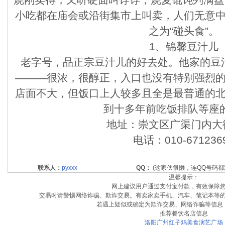
小吃都在庙会或沿街集市上叫卖，人们无意
之为“碰头食”。
1、锦馨豆汁儿
老字号，品正宗豆汁儿的好去处。他家的豆
———很浓，很醇正，入口也没有特别强烈
店面不大，但饭口上人较多且全是最普通的
到十多年前吃饭排队等座
地址：崇文区广渠门内大街
电话：010-671236
联系人：
pyxxx
QQ：
(这家伙很懒，连QQ号码都
温馨提示：
网上建议用户通过支付宝付款，有效保障
交易时请警惕网络诈骗、欺诈交易。有卖家卖手机、汽车、笔记本等
若遇上疑似或确定为欺诈交易、网络诈骗等信息
推荐餐饮名店信息
洛阳广州红子鸡美食演艺广场