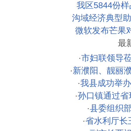
我区5844份样
沟域经济典型助
微软发布芒果对
最
·
市妇联领导
·
新濮阳、靓丽
·
我县成功举办“
·
孙口镇通过省环
·
县委组织
·
省水利厅长