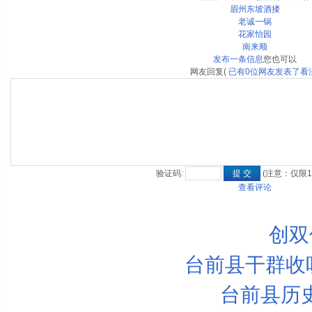
眉州东坡酒搂
老诚一锅
花家怡园
南来顺
发布一条信息
您也可以
网友回复
(
已有
0
位网友发表了看
验证码:
(注意：仅限1
查看评论
创双
台前县干群收听
台前县历