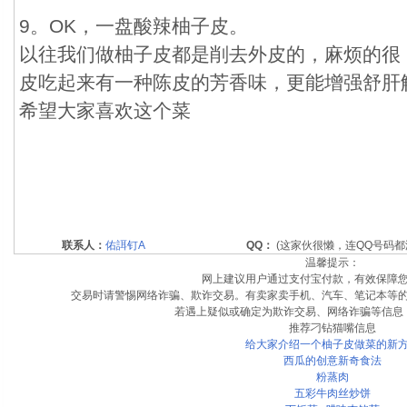
9。OK，一盘酸辣柚子皮。
以往我们做柚子皮都是削去外皮的，麻烦的很
皮吃起来有一种陈皮的芳香味，更能增强舒肝
希望大家喜欢这个菜
联系人：
佑誀钉A
QQ：
(这家伙很懒，连QQ号码都
温馨提示：
网上建议用户通过支付宝付款，有效保障
交易时请警惕网络诈骗、欺诈交易。有卖家卖手机、汽车、笔记本等
若遇上疑似或确定为欺诈交易、网络诈骗等信息
推荐刁钻猫嘴信息
给大家介绍一个柚子皮做菜的新
西瓜的创意新奇食法
粉蒸肉
五彩牛肉丝炒饼