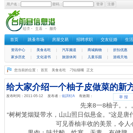
用户名：
密码：
首页
跳蚤市场
房屋交易
招聘求职
交友征婚
生
资讯中心
美食名吃
汽车频道
商城购物
折扣优惠
家乡历史
文化读书
旅游休闲
儿童乐园
游戏天地
您当前的位置：
首页
美食名吃
刁钻猫嘴
正文
给大家介绍一个柚子皮做菜的新
发布时间：2011-05-12 发布者：
佑誀钉A
有效期：
举 报
先来8一8柚子。。
“树树笼烟疑带水，山山照日似悬金。”这是唐
可见香柚丰收的美景，令人
果肉：味甘酸、性寒、无毒，有健脾