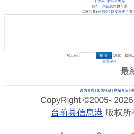
下饭菜--腊味杏鲍菇
发布一条信息
您也可以
网友回复
(
已有
0
位网友发表了看
验证码:
(注意：仅限1
查看评论
最
设为首页
|
加为收藏
|
网站介绍
|
CopyRight ©2005-
2026
台前县信息港
版权所